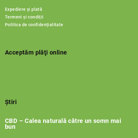
s
Expediere și plată
o
Termeni și condiții
l
Politica de confidențialitate
Acceptăm plăţi online
Știri
CBD – Calea naturală către un somn mai
bun