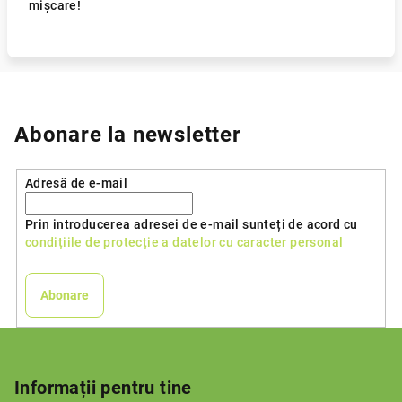
mișcare!
Abonare la newsletter
Adresă de e-mail
Prin introducerea adresei de e-mail sunteți de acord cu
condițiile de protecție a datelor cu caracter personal
Abonare
S
u
b
Informații pentru tine