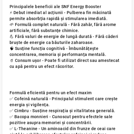
Principalele beneficii ale SNF Energy Booster
⚡ Debut imediat al acțiunii - Pulberea fin măcinată
permite absorbția rapidă și stimularea imediată.
🌱 Formulă complet naturală - Fără zahăr, fără arome
artificiale, fără substanțe chimice.
💪 Fără valuri de energie de lungă durată - Fără căderi
bruște de energie ca băuturile zaharoase.
🧠 Susține funcția cognitivă - Îmbunătățește
concentrarea, memoria și performanța mentală.
🥤 Consum ușor - Poate fi utilizat direct sau amestecat
cu apă pentru un efect răcoritor.
Formulă eficientă pentru un efect maxim
✅ Cofeină naturală - Principalul stimulent care crește
energia și vigilența.
✅ Cimbru - Susține respirația și vitalitatea generală.
✅ Bacopa monnieri - Cunoscut pentru efectele sale
pozitive asupra memoriei și concentrării.
✅ L-Theanine - Un aminoacid din frunze de ceai care