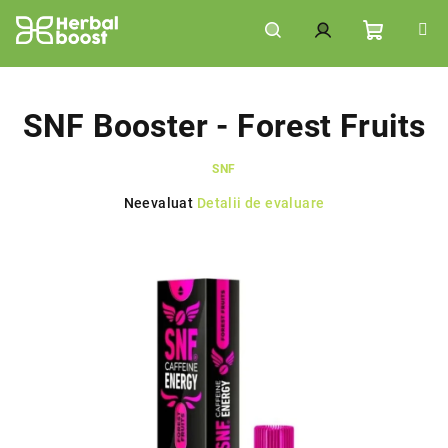
Treci
la
conținut
Coş
Căutare
Autentificare
de
SNF Booster - Forest Fruits
SNF
cumpără
Evaluarea
Neevaluat
Detalii de evaluare
medie
a
produsului
este
0,0
din
5
stele.