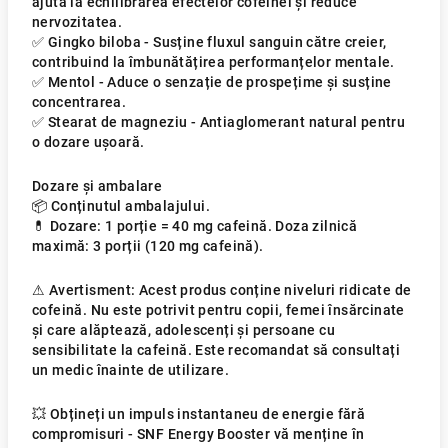
ajută la echilibrarea efectelor cofeinei și reduce
nervozitatea.
✅ Gingko biloba - Susține fluxul sanguin către creier,
contribuind la îmbunătățirea performanțelor mentale.
✅ Mentol - Aduce o senzație de prospețime și susține
concentrarea.
✅ Stearat de magneziu - Antiaglomerant natural pentru
o dozare ușoară.
Dozare și ambalare
📦 Conținutul ambalajului.
💊 Dozare: 1 porție = 40 mg cafeină. Doza zilnică
maximă: 3 porții (120 mg cafeină).
⚠ Avertisment: Acest produs conține niveluri ridicate de
cofeină. Nu este potrivit pentru copii, femei însărcinate
și care alăptează, adolescenți și persoane cu
sensibilitate la cafeină. Este recomandat să consultați
un medic înainte de utilizare.
💥 Obțineți un impuls instantaneu de energie fără
compromisuri - SNF Energy Booster vă menține în