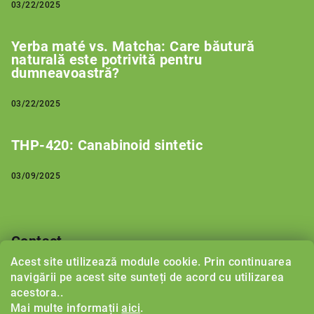
03/22/2025
Yerba maté vs. Matcha: Care băutură
naturală este potrivită pentru
dumneavoastră?
03/22/2025
THP-420: Canabinoid sintetic
03/09/2025
Contact
Acest site utilizează module cookie. Prin continuarea
support
@
herbalboost.ro
navigării pe acest site sunteți de acord cu utilizarea
acestora..
Mai multe informații
aici
.