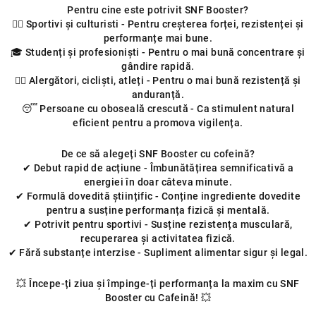
Pentru cine este potrivit SNF Booster?
🏋️‍♂️ Sportivi și culturisti - Pentru creșterea forței, rezistenței și
performanțe mai bune.
🎓 Studenți și profesioniști - Pentru o mai bună concentrare și
gândire rapidă.
🚴‍♂️ Alergători, cicliști, atleți - Pentru o mai bună rezistență și
anduranță.
😴 Persoane cu oboseală crescută - Ca stimulent natural
eficient pentru a promova vigilența.
De ce să alegeți SNF Booster cu cofeină?
✔ Debut rapid de acțiune - Îmbunătățirea semnificativă a
energiei în doar câteva minute.
✔ Formulă dovedită științific - Conține ingrediente dovedite
pentru a susține performanța fizică și mentală.
✔ Potrivit pentru sportivi - Susține rezistența musculară,
recuperarea și activitatea fizică.
✔ Fără substanțe interzise - Supliment alimentar sigur și legal.
💥 Începe-ți ziua și împinge-ți performanța la maxim cu SNF
Booster cu Cafeină! 💥