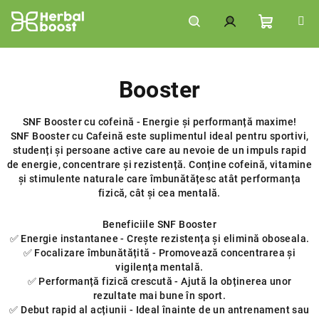
Treci
la
conținut
Coş
Căutare
Autentificare
de
Booster
SNF Booster cu cofeină - Energie și performanță maxime!
cumpără
SNF Booster cu Cafeină este suplimentul ideal pentru sportivi,
studenți și persoane active care au nevoie de un impuls rapid
de energie, concentrare și rezistență. Conține cofeină, vitamine
și stimulente naturale care îmbunătățesc atât performanța
fizică, cât și cea mentală.
Beneficiile SNF Booster
✅ Energie instantanee - Crește rezistența și elimină oboseala.
✅ Focalizare îmbunătățită - Promovează concentrarea și
vigilența mentală.
✅ Performanță fizică crescută - Ajută la obținerea unor
rezultate mai bune în sport.
✅ Debut rapid al acțiunii - Ideal înainte de un antrenament sau