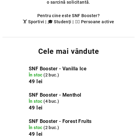
o sarcină solicitantă.
Pentru cine este SNF Booster?
🏋️ Sportivi | 🎓 Studenți | 🏃‍♂️ Persoane active
Cele mai vândute
SNF Booster - Vanilla Ice
În stoc
(2 buc.)
49 lei
SNF Booster - Menthol
În stoc
(4 buc.)
49 lei
SNF Booster - Forest Fruits
În stoc
(2 buc.)
49 lei