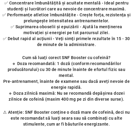
✅ Concentrare îmbunătățită și acuitate mentală - Ideal pentru
studenți și lucrători care au nevoie de concentrare maximă.
✅ Performanțe atletice îmbunătățite - Crește forța, rezistența și
prelungește intensitatea antrenamentelor.
✅ Suprimarea oboselii și epuizării - Ajută la menținerea
motivației și energiei pe tot parcursul zilei.
✅ Debut rapid al acțiunii - Veți simți primele rezultate în 15 - 30
de minute de la administrare.
Cum să luați corect SNF Booster cu cofeină?
🔹 Doza recomandată: 1 doză (conform recomandărilor
producătorului) cu 30 de minute înainte de efortul fizic sau
mental.
Pre-antrenament, înainte de examene sau dacă aveți nevoie de
energie rapidă.
🔹 Doza zilnică maximă: Nu se recomandă depășirea dozei
zilnice de cofeină (maxim 400 mg pe zi din diverse surse).
⚠ Atenție: SNF Booster conține o doză mare de cofeină, deci nu
este recomandat să luați seara sau să combinați cu alte
stimulente, cum ar fi băuturile energizante.