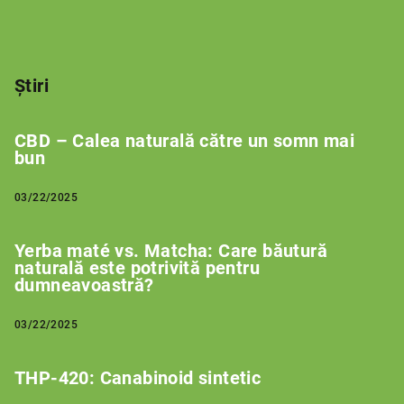
Știri
CBD – Calea naturală către un somn mai
bun
03/22/2025
Yerba maté vs. Matcha: Care băutură
naturală este potrivită pentru
dumneavoastră?
03/22/2025
THP-420: Canabinoid sintetic