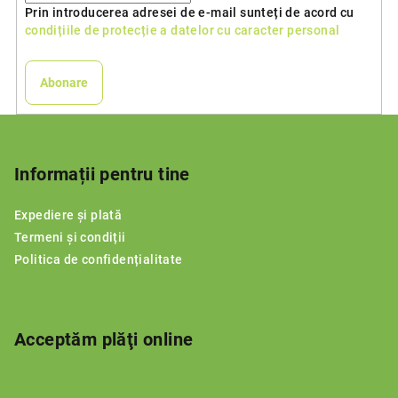
Prin introducerea adresei de e-mail sunteți de acord cu
condițiile de protecție a datelor cu caracter personal
Abonare
S
u
b
Informații pentru tine
s
Expediere și plată
o
Termeni și condiții
l
Politica de confidențialitate
Acceptăm plăţi online