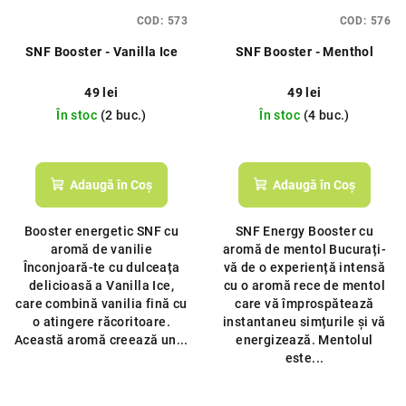
p
d
COD:
573
COD:
576
r
u
SNF Booster - Vanilla Ice
SNF Booster - Menthol
o
s
d
u
49 lei
49 lei
u
l
În stoc
(2 buc.)
În stoc
(4 buc.)
s
u
e
i
Adaugă în Coş
Adaugă în Coş
Booster energetic SNF cu
SNF Energy Booster cu
aromă de vanilie
aromă de mentol Bucurați-
Înconjoară-te cu dulceața
vă de o experiență intensă
delicioasă a Vanilla Ice,
cu o aromă rece de mentol
care combină vanilia fină cu
care vă împrospătează
o atingere răcoritoare.
instantaneu simțurile și vă
Această aromă creează un...
energizează. Mentolul
este...