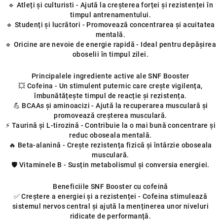
ă
🔹 Atleți și culturisti - Ajută la creșterea forței și rezistenței în
r
timpul antrenamentului.
i
🔹 Studenți și lucrători - Promovează concentrarea și acuitatea
mentală.
l
🔹 Oricine are nevoie de energie rapidă - Ideal pentru depășirea
o
oboselii în timpul zilei.
r
Principalele ingrediente active ale SNF Booster
💥 Cofeina - Un stimulent puternic care crește vigilența,
îmbunătățește timpul de reacție și rezistența.
💪 BCAAs și aminoacizi - Ajută la recuperarea musculară și
promovează creșterea musculară.
⚡ Taurină și L-tirozină - Contribuie la o mai bună concentrare și
reduc oboseala mentală.
🔥 Beta-alanină - Crește rezistența fizică și întârzie oboseala
musculară.
🛡 Vitaminele B - Susțin metabolismul și conversia energiei.
Beneficiile SNF Booster cu cofeină
✅ Creștere a energiei și a rezistenței - Cofeina stimulează
sistemul nervos central și ajută la menținerea unor niveluri
ridicate de performanță.