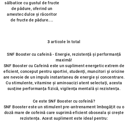
sălbatice cu gustul de fructe
de pădure, oferind un
amestec dulce și răcoritor
de fructe de pădure....
3
articole în total
C
o
SNF Booster cu cafeină - Energie, rezistență și performanță
n
maximă!
t
SNF Booster cu Cafeină este un supliment energetic extrem de
r
eficient, conceput pentru sportivi, studenți, muncitori și oricine
o
are nevoie de un impuls instantaneu de energie și concentrare.
l
Cu stimulente, vitamine și aminoacizi atent selectați, acesta
susține performanța fizică, vigilența mentală și rezistența.
u
l
Ce este SNF Booster cu cofeină?
l
SNF Booster este un stimulent pre-antrenament îmbogățit cu o
i
doză mare de cofeină care suprimă eficient oboseala și crește
s
rezistența. Acest supliment este ideal pentru:
t