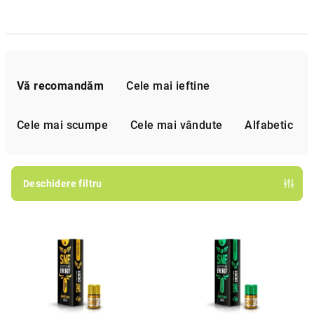
S
e
Vă recomandăm
Cele mai ieftine
l
e
Cele mai scumpe
Cele mai vândute
Alfabetic
c
t
a
Deschidere filtru
r
L
e
i
a
s
p
t
r
ă
o