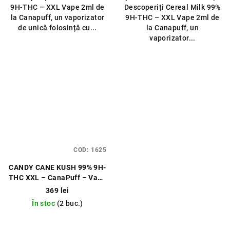
9H‑THC – XXL Vape 2ml de
Descoperiți Cereal Milk 99%
la Canapuff, un vaporizator
9H‑THC – XXL Vape 2ml de
de unică folosință cu...
la Canapuff, un
vaporizator...
COD:
1625
CANDY CANE KUSH 99% 9H-
THC XXL – CanaPuff – Vape
de unică folosință 2 ml
369 lei
În stoc
(2 buc.)