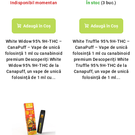
u
l
Indisponibil momentan
În stoc
(3 buc.)
s
u
Evaluarea
e
i
medie
a
Adaugă în Coş
Adaugă în Coş
produsului
este
White Widow 95% 9H‑THC –
White Truffle 95% 9H‑THC –
5,0
CanaPuff – Vape de unică
CanaPuff – Vape de unică
din
folosință 1 ml cu canabinoid
folosință 1 ml cu canabinoid
5
premium Descoperiți White
premium Descoperiți White
stele.
Widow 95% 9H‑THC de la
Truffle 95% 9H‑THC de la
Canapuff, un vape de unică
Canapuff, un vape de unică
folosință de 1 ml cu...
folosință de 1 ml...