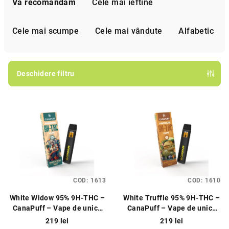
e
Vă recomandăm
Cele mai ieftine
l
e
Cele mai scumpe
Cele mai vândute
Alfabetic
c
t
a
Deschidere filtru
r
L
e
i
a
s
p
t
r
ă
o
p
d
COD:
1613
COD:
1610
r
u
White Widow 95% 9H‑THC –
White Truffle 95% 9H‑THC –
o
s
CanaPuff – Vape de unică
CanaPuff – Vape de unică
d
u
folosință 1 ml
folosință 1 m
219 lei
219 lei