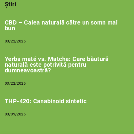
Știri
CBD – Calea naturală către un somn mai
bun
03/22/2025
Yerba maté vs. Matcha: Care băutură
naturală este potrivită pentru
dumneavoastră?
03/22/2025
THP-420: Canabinoid sintetic
03/09/2025