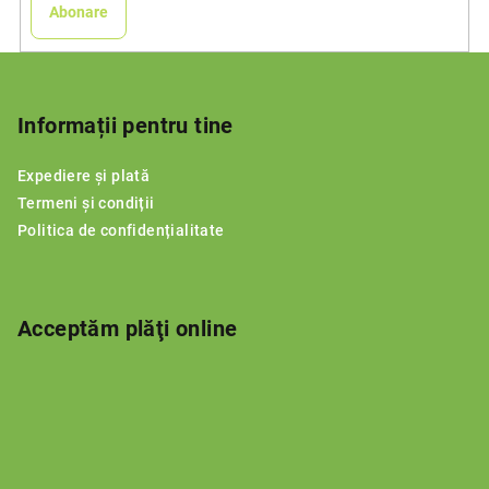
Abonare
S
u
b
Informații pentru tine
s
Expediere și plată
o
Termeni și condiții
l
Politica de confidențialitate
Acceptăm plăţi online