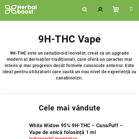
Treci
la
conținut
Coş
Căutare
Autentificare
de
9H-THC Vape
9H-THC
este un canabinoid inovator, creat ca un upgrade
cumpără
modern al derivaților tradiționali, care oferă un caracter mai
intens și mai progresiv decât formele cunoscute anterior. Este
ideal pentru utilizatorii care caută un nou nivel de experiență cu
canabinoizii.
Cele mai vândute
White Widow 95% 9H‑THC – CanaPuff –
Vape de unică folosință 1 ml
Indisponibil momentan