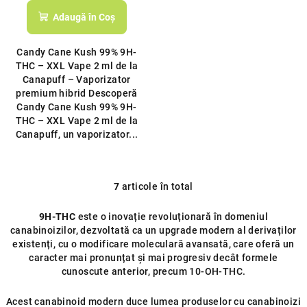
Adaugă în Coş
Candy Cane Kush 99% 9H-
THC – XXL Vape 2 ml de la
Canapuff – Vaporizator
premium hibrid Descoperă
Candy Cane Kush 99% 9H-
THC – XXL Vape 2 ml de la
Canapuff, un vaporizator...
7
articole în total
C
o
9H-THC
este o inovație revoluționară în domeniul
n
canabinoizilor, dezvoltată ca un upgrade modern al derivaților
t
existenți, cu o modificare moleculară avansată, care oferă un
r
caracter mai pronunțat și mai progresiv decât formele
o
cunoscute anterior, precum 10-OH-THC.
l
u
Acest canabinoid modern duce lumea produselor cu canabinoizi