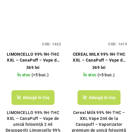
COD:
1622
COD:
1619
LIMONCELLO 99% 9H‑THC
CEREAL MILK 99% 9H‑THC
XXL – CanaPuff – Vape de
XXL – CanaPuff – Vape de
unică folosință 2 ml
unică folosință 2 ml
369 lei
369 lei
În stoc
(>5 buc.)
În stoc
(>5 buc.)
Adaugă în Coş
Adaugă în Coş
LIMONCELLO 99% 9H‑THC
Cereal Milk 99% 9H‑THC –
XXL – CanaPuff – Vape de
XXL Vape 2ml de la
unică folosință 2 ml
Canapuff – Vaporizator
Descoperiți Limoncello 99%
premium de unică folosință