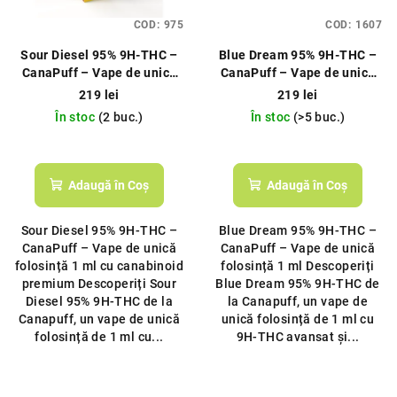
COD:
975
COD:
1607
Sour Diesel 95% 9H‑THC –
Blue Dream 95% 9H‑THC –
CanaPuff – Vape de unică
CanaPuff – Vape de unică
folosință 1 ml
folosință 1 ml
219 lei
219 lei
În stoc
(2 buc.)
În stoc
(>5 buc.)
Evaluarea
medie
a
Adaugă în Coş
Adaugă în Coş
produsului
este
Sour Diesel 95% 9H‑THC –
Blue Dream 95% 9H‑THC –
5,0
CanaPuff – Vape de unică
CanaPuff – Vape de unică
din
folosință 1 ml cu canabinoid
folosință 1 ml Descoperiți
5
premium Descoperiți Sour
Blue Dream 95% 9H‑THC de
stele.
Diesel 95% 9H‑THC de la
la Canapuff, un vape de
Canapuff, un vape de unică
unică folosință de 1 ml cu
folosință de 1 ml cu...
9H‑THC avansat și...