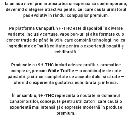
la un nou nivel prin intensitatea și expresia sa contemporană,
l
devenind o alegere atractivă pentru cei care caută următorul
l
pas evolutiv în rândul compușilor premium.
i
s
Pe platforma
Canapuff
, 9H-THC este disponibil în diverse
t
variante, inclusiv cartușe, vape pen-uri și alte formate cu o
ă
concentrație de până la 95%, care combină tehnologii noi cu
r
ingrediente de înaltă calitate pentru o experiență bogată și
i
echilibrată.
l
Produsele cu 9H-THC includ adesea profiluri aromatice
o
complexe, precum
White Truffle
— o combinație de note
r
pământii și citrice, completate de accente dulci și sărate —
oferind o experiență gustativă echilibrată și intensă.
În ansamblu,
9H-THC
reprezintă o noutate în domeniul
canabinoizilor, concepută pentru utilizatorii care caută o
experiență mai intensă și o expresie modernă în produse
premium.