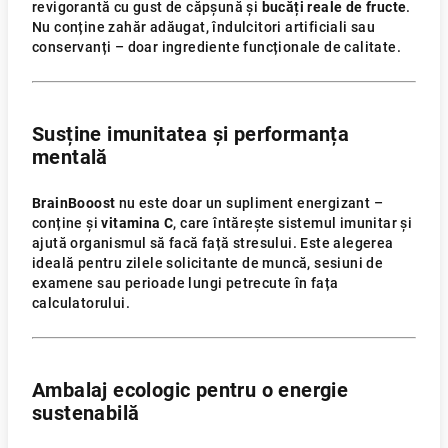
revigorantă cu gust de căpșună și
bucăți reale de fructe
.
Nu conține zahăr adăugat, îndulcitori artificiali sau
conservanți – doar ingrediente funcționale de calitate.
Susține imunitatea și performanța
mentală
BrainBooost
nu este doar un supliment energizant –
conține și
vitamina C
, care întărește sistemul imunitar și
ajută organismul să facă față stresului. Este alegerea
ideală pentru zilele solicitante de muncă, sesiuni de
examene sau perioade lungi petrecute în fața
calculatorului.
Ambalaj ecologic pentru o energie
sustenabilă