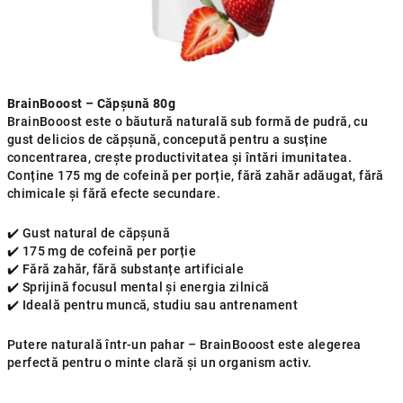
BrainBooost – Căpșună 80g
BrainBooost este o băutură naturală sub formă de pudră, cu
gust delicios de căpșună, concepută pentru a susține
concentrarea, crește productivitatea și întări imunitatea.
Conține 175 mg de cofeină per porție, fără zahăr adăugat, fără
chimicale și fără efecte secundare.
✔️ Gust natural de căpșună
✔️ 175 mg de cofeină per porție
✔️ Fără zahăr, fără substanțe artificiale
✔️ Sprijină focusul mental și energia zilnică
✔️ Ideală pentru muncă, studiu sau antrenament
Putere naturală într-un pahar – BrainBooost este alegerea
perfectă pentru o minte clară și un organism activ.