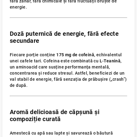
fără zahăr, fără chimicale și fără fluctuații bruște de
energie.
Doză puternică de energie, fără efecte
secundare
Fiecare porție conține
175 mg de cofeină
, echivalentul
unei cafele tari. Cofeina este combinată cu
L-Teanină
,
un aminoacid care susține performanța mentală,
concentrarea și reduce stresul. Astfel, beneficiezi de un
val stabil de energie, fără senzația de prăbușire („crash”)
de după.
Aromă delicioasă de căpșună și
compoziție curată
Amestecă cu apă sau lapte și savurează o băutură