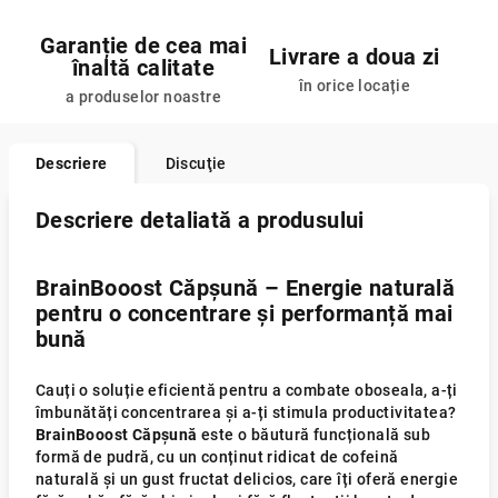
Garanție de cea mai
Livrare a doua zi
înaltă calitate
în orice locație
a produselor noastre
Descriere
Discuţie
Descriere detaliată a produsului
BrainBooost Căpșună – Energie naturală
pentru o concentrare și performanță mai
bună
Cauți o soluție eficientă pentru a combate oboseala, a-ți
îmbunătăți concentrarea și a-ți stimula productivitatea?
BrainBooost Căpșună
este o băutură funcțională sub
formă de pudră, cu un conținut ridicat de cofeină
naturală și un gust fructat delicios, care îți oferă energie