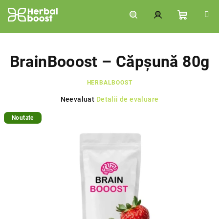
Treci
la
conținut
Coş
Căutare
Autentificare
de
BrainBooost – Căpșună 80g
HERBALBOOST
cumpără
Evaluarea
Neevaluat
Detalii de evaluare
medie
Noutate
a
produsului
este
0,0
din
5
stele.