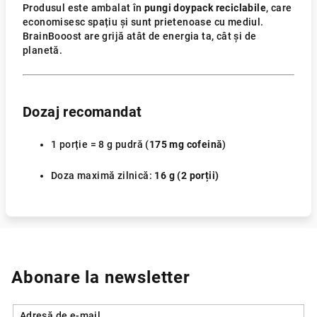
Produsul este ambalat în
pungi doypack reciclabile
, care
economisesc spațiu și sunt prietenoase cu mediul.
BrainBooost are grijă atât de energia ta, cât și de
planetă.
Dozaj recomandat
1 porție = 8 g pudră (
175 mg cofeină
)
Doza maximă zilnică:
16 g (2 porții)
Abonare la newsletter
Adresă de e-mail