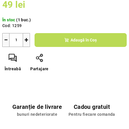
49 lei
Evaluare
În stoc
(1 buc.)
preţ:
Cod:
1259
−
+
Adaugă în Coş
Întreabă
Partajare
Garanție de livrare
Cadou gratuit
bunuri nedeteriorate
Pentru fiecare comanda