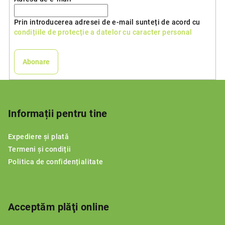
Prin introducerea adresei de e-mail sunteți de acord cu
condițiile de protecție a datelor cu caracter personal
Abonare
S
u
b
Informații pentru tine
s
Expediere și plată
o
Termeni și condiții
l
Politica de confidențialitate
Acceptăm plăţi online