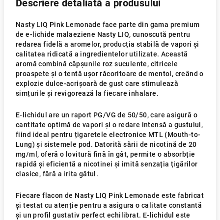
Descriere detaliată a produsului
Nasty LIQ Pink Lemonade face parte din gama premium
de e-lichide malaeziene Nasty LIQ, cunoscută pentru
redarea fidelă a aromelor, producția stabilă de vapori și
calitatea ridicată a ingredientelor utilizate. Această
aromă combină căpșunile roz suculente, citricele
proaspete și o tentă ușor răcoritoare de mentol, creând o
explozie dulce-acrișoară de gust care stimulează
simțurile și revigorează la fiecare inhalare.
E-lichidul are un raport PG/VG de 50/50, care asigură o
cantitate optimă de vapori și o redare intensă a gustului,
fiind ideal pentru țigaretele electronice MTL (Mouth-to-
Lung) și sistemele pod. Datorită sării de nicotină de 20
mg/ml, oferă o lovitură fină în gât, permite o absorbție
rapidă și eficientă a nicotinei și imită senzația țigărilor
clasice, fără a irita gâtul.
Fiecare flacon de Nasty LIQ Pink Lemonade este fabricat
și testat cu atenție pentru a asigura o calitate constantă
și un profil gustativ perfect echilibrat. E-lichidul este