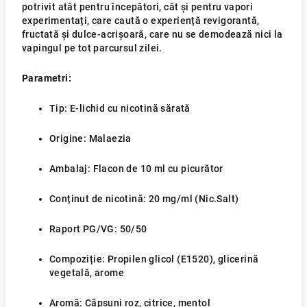
potrivit atât pentru începători, cât și pentru vapori
experimentați, care caută o experiență revigorantă,
fructată și dulce-acrișoară, care nu se demodează nici la
vapingul pe tot parcursul zilei.
Parametri:
Tip: E-lichid cu nicotină sărată
Origine: Malaezia
Ambalaj: Flacon de 10 ml cu picurător
Conținut de nicotină: 20 mg/ml (Nic.Salt)
Raport PG/VG: 50/50
Compoziție: Propilen glicol (E1520), glicerină
vegetală, arome
Aromă: Căpșuni roz, citrice, mentol