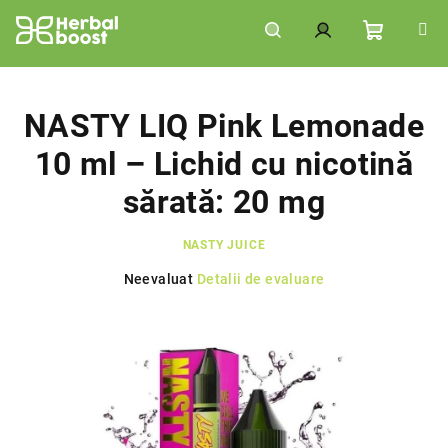
Treci
la
conținut
Coş
Căutare
Autentificare
de
NASTY LIQ Pink Lemonade
10 ml – Lichid cu nicotină
cumpără
sărată: 20 mg
NASTY JUICE
Evaluarea
Neevaluat
Detalii de evaluare
medie
a
produsului
este
0,0
din
5
stele.