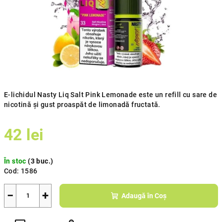
E-lichidul Nasty Liq Salt Pink Lemonade este un refill cu sare de
nicotină și gust proaspăt de limonadă fructată.
42 lei
Evaluare
În stoc
(3 buc.)
preţ:
Cod:
1586
−
+
Adaugă în Coş