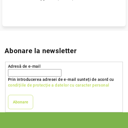
Abonare la newsletter
Adresă de e-mail
Prin introducerea adresei de e-mail sunteți de acord cu
condițiile de protecție a datelor cu caracter personal
Abonare
S
u