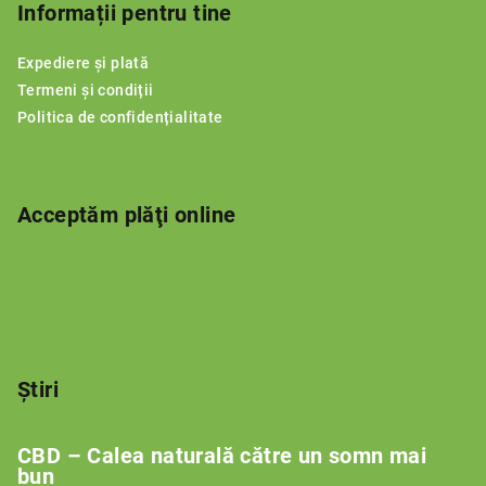
b
Informații pentru tine
s
Expediere și plată
o
Termeni și condiții
l
Politica de confidențialitate
Acceptăm plăţi online
Știri
CBD – Calea naturală către un somn mai
bun