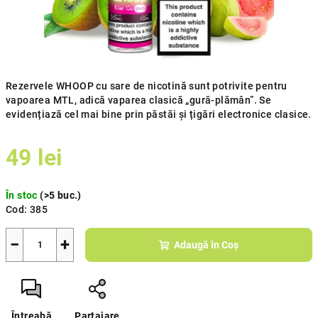
Rezervele WHOOP cu sare de nicotină sunt potrivite pentru
vapoarea MTL, adică vaparea clasică „gură-plămân”. Se
evidențiază cel mai bine prin păstăi și țigări electronice clasice.
49 lei
Evaluare
În stoc
(>5 buc.)
preţ:
Cod:
385
−
+
Adaugă în Coş
Întreabă
Partajare