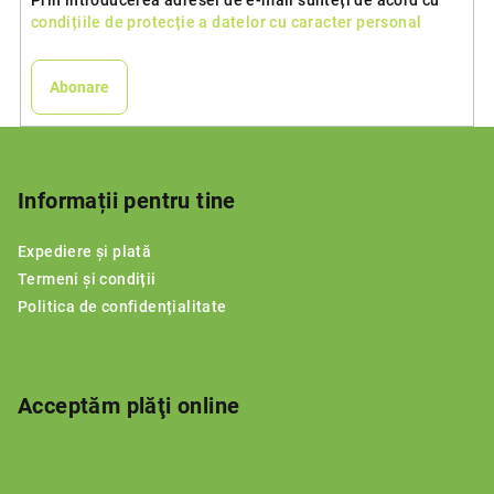
condițiile de protecție a datelor cu caracter personal
Abonare
S
u
b
Informații pentru tine
s
Expediere și plată
o
Termeni și condiții
l
Politica de confidențialitate
Acceptăm plăţi online