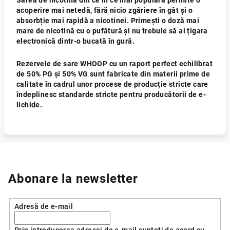
Sarea de nicotină din ce în ce mai populară permite o
acoperire mai netedă, fără nicio zgâriere în gât și o
absorbție mai rapidă a nicotinei. Primești o doză mai
mare de nicotină cu o pufătură și nu trebuie să ai țigara
electronică dintr-o bucată în gură.
Rezervele de sare WHOOP cu un raport perfect echilibrat
de 50% PG și 50% VG sunt fabricate din materii prime de
calitate în cadrul unor procese de producție stricte care
îndeplinesc standarde stricte pentru producătorii de e-
lichide.
Abonare la newsletter
Adresă de e-mail
Prin introducerea adresei de e-mail sunteți de acord cu