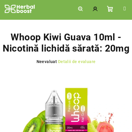
Treci
la
conținut
Coş
Căutare
Autentificare
de
Whoop Kiwi Guava 10ml -
Nicotină lichidă sărată: 20mg
cumpără
Evaluarea
Neevaluat
Detalii de evaluare
medie
a
produsului
este
0,0
din
5
stele.