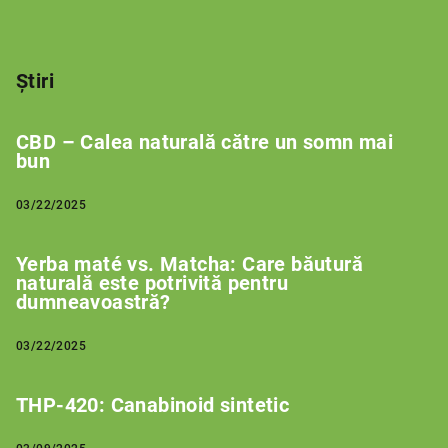
Știri
CBD – Calea naturală către un somn mai
bun
03/22/2025
Yerba maté vs. Matcha: Care băutură
naturală este potrivită pentru
dumneavoastră?
03/22/2025
THP-420: Canabinoid sintetic