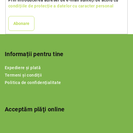
condițiile de protecție a datelor cu caracter personal
Abonare
S
u
b
Informații pentru tine
s
Expediere și plată
o
Termeni și condiții
l
Politica de confidențialitate
Acceptăm plăţi online