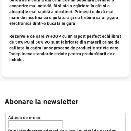
Sarea de nicotină din ce în ce mai populară permite o
acoperire mai netedă, fără nicio zgâriere în gât și o
absorbție mai rapidă a nicotinei. Primești o doză mai
mare de nicotină cu o pufătură și nu trebuie să ai țigara
electronică dintr-o bucată în gură.
Rezervele de sare WHOOP cu un raport perfect echilibrat
de 50% PG și 50% VG sunt fabricate din materii prime de
calitate în cadrul unor procese de producție stricte care
îndeplinesc standarde stricte pentru producătorii de e-
lichide.
Abonare la newsletter
Adresă de e-mail
Prin introducerea adresei de e-mail sunteți de acord cu