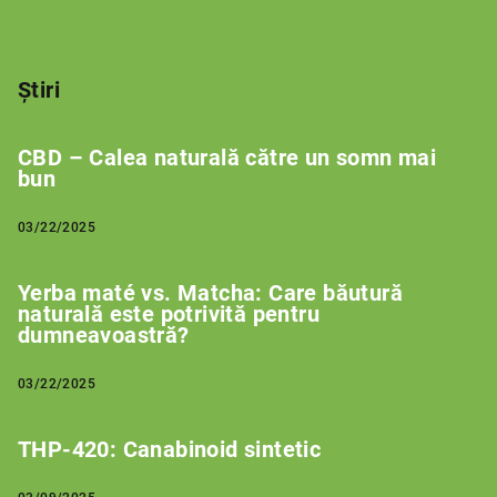
Știri
CBD – Calea naturală către un somn mai
bun
03/22/2025
Yerba maté vs. Matcha: Care băutură
naturală este potrivită pentru
dumneavoastră?
03/22/2025
THP-420: Canabinoid sintetic