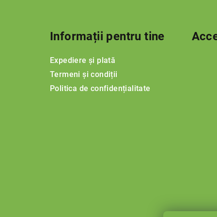
S
u
Informații pentru tine
Acce
b
s
Expediere și plată
o
Termeni și condiții
Politica de confidențialitate
l