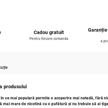
Garanție
e
Cadou gratuit
Pentru fiecare comanda
a pr
cuţie
 a produsului
 în ce mai populară permite o acoperire mai netedă, fără nic
ă mai mare de nicotină cu o pufătură și nu trebuie să ai țig