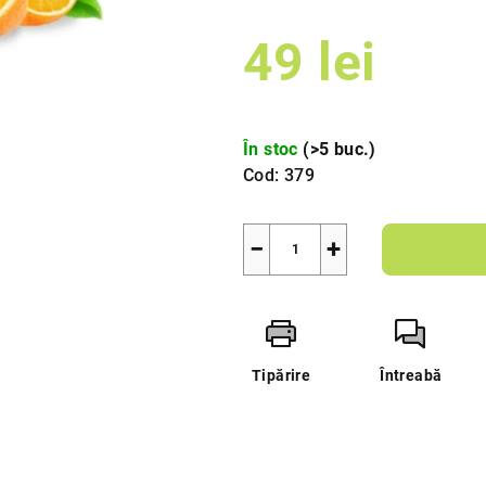
din
49 lei
5
stele.
Evaluare
preţ:
În stoc
(>5 buc.)
Cod:
379
−
+
Tipărire
Întreabă