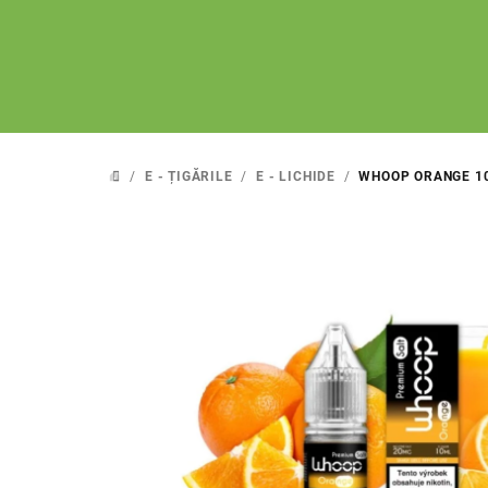
Treci
la
conținut
/
E - ȚIGĂRILE
/
E - LICHIDE
/
WHOOP ORANGE 10
ACASĂ