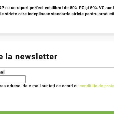
cu un raport perfect echilibrat de 50% PG și 50% VG sunt f
e stricte care îndeplinesc standarde stricte pentru producăt
 la newsletter
ail
rea adresei de e-mail sunteți de acord cu
condițiile de prot