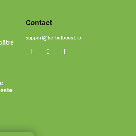
Contact
support
@
herbalboost.ro
către
a:
 este