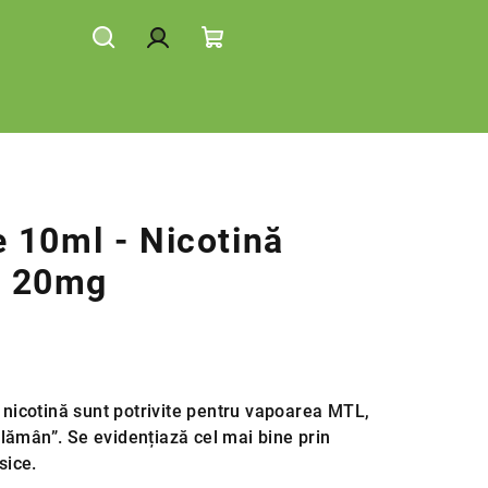
Căutare
Autentificare
Coş
de
cumpărături
 10ml - Nicotină
ă: 20mg
icotină sunt potrivite pentru vapoarea MTL,
lămân”. Se evidențiază cel mai bine prin
sice.