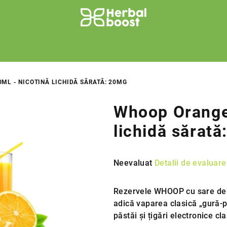
ML - NICOTINĂ LICHIDĂ SĂRATĂ: 20MG
Whoop Orange
lichidă sărat
Evaluarea
Neevaluat
Detalii de evaluare
medie
a
Rezervele WHOOP cu sare de n
produsului
adică vaparea clasică „gură-p
este
păstăi și țigări electronice cla
0,0