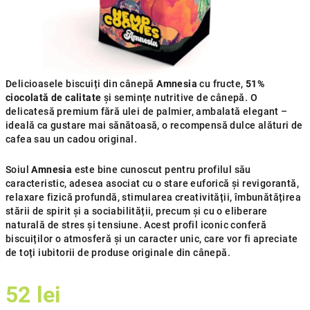
Delicioasele biscuiți din cânepă
Amnesia
cu fructe,
51%
ciocolată de calitate
și semințe nutritive de cânepă. O
delicatesă premium fără ulei de palmier, ambalată elegant –
ideală ca gustare mai sănătoasă, o recompensă dulce alături de
cafea sau un cadou original.
Soiul
Amnesia
este bine cunoscut pentru profilul său
caracteristic, adesea asociat cu o stare euforică și revigorantă,
relaxare fizică profundă, stimularea creativității, îmbunătățirea
stării de spirit și a sociabilității, precum și cu o eliberare
naturală de stres și tensiune. Acest profil iconic conferă
biscuiților o atmosferă și un caracter unic, care vor fi apreciate
de toți iubitorii de produse originale din cânepă.
52 lei