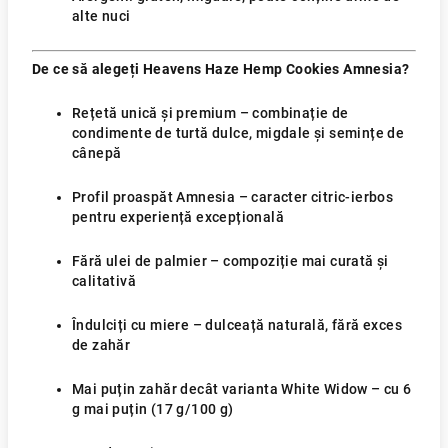
alte nuci
De ce să alegeți Heavens Haze Hemp Cookies Amnesia?
Rețetă unică și premium – combinație de
condimente de turtă dulce, migdale și semințe de
cânepă
Profil proaspăt Amnesia – caracter citric-ierbos
pentru experiență excepțională
Fără ulei de palmier – compoziție mai curată și
calitativă
Îndulciți cu miere – dulceață naturală, fără exces
de zahăr
Mai puțin zahăr decât varianta White Widow – cu 6
g mai puțin (17 g/100 g)