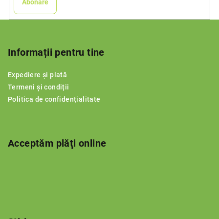
Abonare
S
u
b
Informații pentru tine
s
Expediere și plată
o
Termeni și condiții
l
Politica de confidențialitate
Acceptăm plăţi online