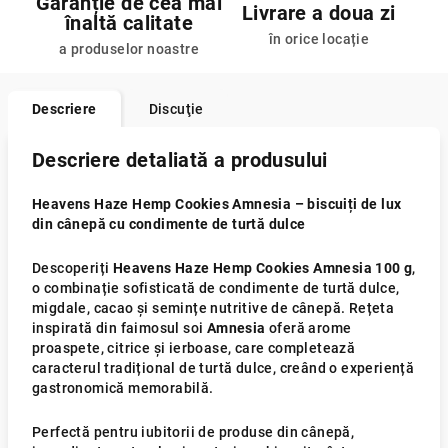
Garanție de cea mai
Livrare a doua zi
înaltă calitate
în orice locație
a produselor noastre
Descriere
Discuţie
Descriere detaliată a produsului
Heavens Haze Hemp Cookies Amnesia – biscuiți de lux
din cânepă cu condimente de turtă dulce
Descoperiți
Heavens Haze Hemp Cookies Amnesia 100 g
,
o combinație sofisticată de condimente de turtă dulce,
migdale, cacao și semințe nutritive de cânepă. Rețeta
inspirată din faimosul soi
Amnesia
oferă arome
proaspete, citrice și ierboase, care completează
caracterul tradițional de turtă dulce, creând o experiență
gastronomică memorabilă.
Perfectă pentru iubitorii de produse din cânepă,