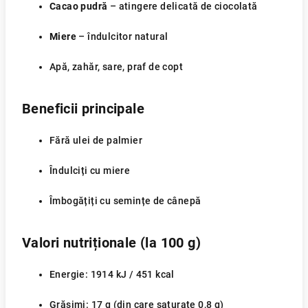
Cacao pudră
– atingere delicată de ciocolată
Miere
– îndulcitor natural
Apă, zahăr, sare, praf de copt
Beneficii principale
Fără ulei de palmier
Îndulciți cu miere
Îmbogățiți cu semințe de cânepă
Valori nutriționale (la 100 g)
Energie: 1914 kJ / 451 kcal
Grăsimi: 17 g (din care saturate 0,8 g)