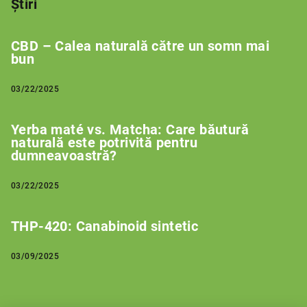
Știri
CBD – Calea naturală către un somn mai
bun
03/22/2025
Yerba maté vs. Matcha: Care băutură
naturală este potrivită pentru
dumneavoastră?
03/22/2025
THP-420: Canabinoid sintetic
03/09/2025