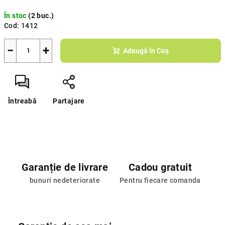
Evaluare
În stoc
(2 buc.)
preţ:
Cod:
1412
−
+
Adaugă în Coş
Întreabă
Partajare
Garanție de livrare
Cadou gratuit
bunuri nedeteriorate
Pentru fiecare comanda