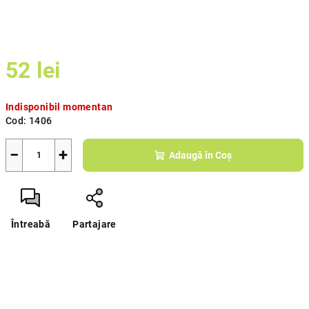
52 lei
Evaluare
Indisponibil momentan
preţ:
Cod:
1406
−
+
Adaugă în Coş
Întreabă
Partajare