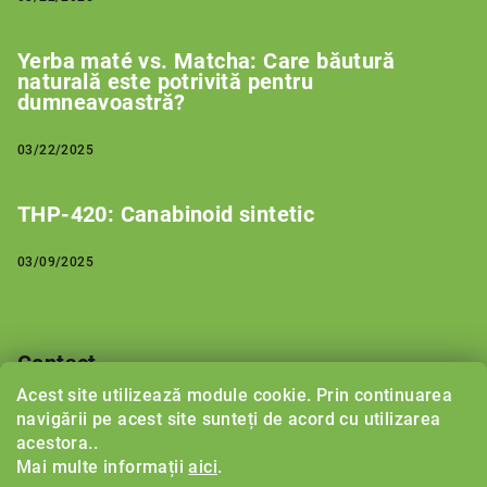
Yerba maté vs. Matcha: Care băutură
naturală este potrivită pentru
dumneavoastră?
03/22/2025
THP-420: Canabinoid sintetic
03/09/2025
Contact
Acest site utilizează module cookie. Prin continuarea
support
@
herbalboost.ro
navigării pe acest site sunteți de acord cu utilizarea
acestora..
Mai multe informații
aici
.