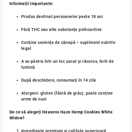
Informații importante:
Produs destinat persoanelor peste 18 ani
Fără THC sau alte substanțe psihoactive
Conține semințe de cânepă – supliment nutritiv
legal
A se păstra într-un loc uscat și răcoros, ferit de
lumină
După deschidere, consumați în 14 zile
Alergeni: gluten (făină de grâu), poate conține
urme de nuci
De ce să alegeți Heavens Haze Hemp Cookies White
Widow?
Ingrediente premium și calitate superioară