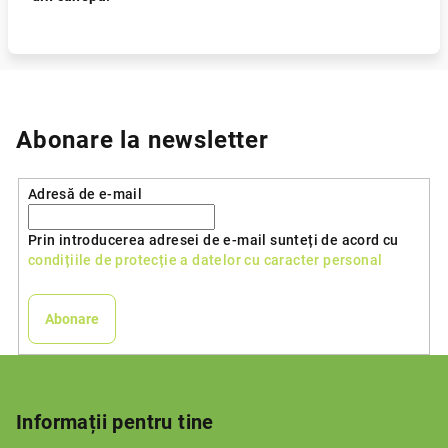
Abonare la newsletter
Adresă de e-mail
Prin introducerea adresei de e-mail sunteți de acord cu
condițiile de protecție a datelor cu caracter personal
Abonare
S
u
b
Informații pentru tine