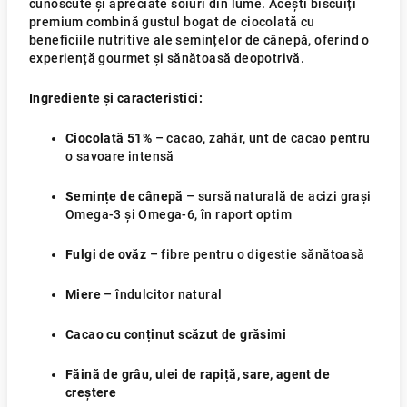
cunoscute și apreciate soiuri din lume. Acești biscuiți
premium combină gustul bogat de ciocolată cu
beneficiile nutritive ale semințelor de cânepă, oferind o
experiență gourmet și sănătoasă deopotrivă.
Ingrediente și caracteristici:
Ciocolată 51%
– cacao, zahăr, unt de cacao pentru
o savoare intensă
Semințe de cânepă
– sursă naturală de acizi grași
Omega-3 și Omega-6, în raport optim
Fulgi de ovăz
– fibre pentru o digestie sănătoasă
Miere
– îndulcitor natural
Cacao cu conținut scăzut de grăsimi
Făină de grâu, ulei de rapiță, sare, agent de
creștere