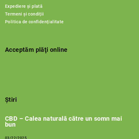
s
Expediere și plată
o
Termeni și condiții
l
Politica de confidențialitate
Acceptăm plăţi online
Știri
CBD – Calea naturală către un somn mai
bun
03/22/2025