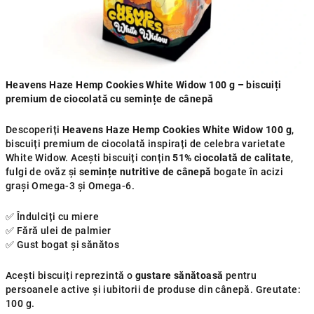
Heavens Haze Hemp Cookies White Widow 100 g – biscuiți
premium de ciocolată cu semințe de cânepă
Descoperiți
Heavens Haze Hemp Cookies White Widow 100 g
,
biscuiți premium de ciocolată inspirați de celebra varietate
White Widow. Acești biscuiți conțin
51% ciocolată de calitate
,
fulgi de ovăz și
semințe nutritive de cânepă
bogate în acizi
grași Omega-3 și Omega-6.
✅ Îndulciți cu miere
✅ Fără ulei de palmier
✅ Gust bogat și sănătos
Acești biscuiți reprezintă o
gustare sănătoasă
pentru
persoanele active și iubitorii de produse din cânepă. Greutate:
100 g.