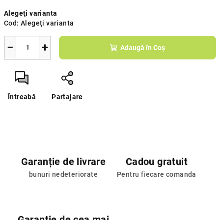
Evaluare
Alegeţi varianta
preţ:
Cod:
Alegeţi varianta
−
+
Adaugă în Coş
Întreabă
Partajare
Garanție de livrare
Cadou gratuit
bunuri nedeteriorate
Pentru fiecare comanda
Garanție de cea mai