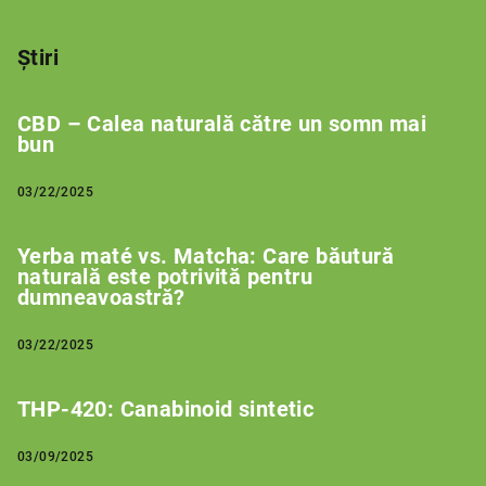
Știri
CBD – Calea naturală către un somn mai
bun
03/22/2025
Yerba maté vs. Matcha: Care băutură
naturală este potrivită pentru
dumneavoastră?
03/22/2025
THP-420: Canabinoid sintetic
03/09/2025