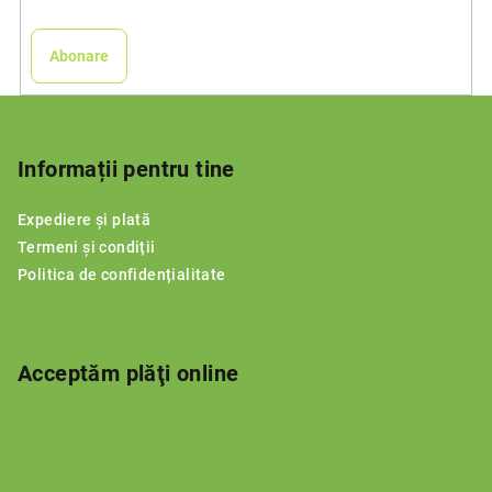
Abonare
S
u
b
Informații pentru tine
s
Expediere și plată
o
Termeni și condiții
l
Politica de confidențialitate
Acceptăm plăţi online