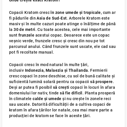
Unde crește exact Kratom?
Copacii Kratom cresc
în zone umede și tropicale,
cum ar
fi pădurile din
Asia de Sud-Est
. Arborele Kratom este
masiv și în multe cazuri poate atinge o înălțime de până
la
30
de metri
. Cu toate acestea, cele mai importante
sunt
frunzele
acestui copac. Deoarece este un copac
veșnic verde, frunzele cresc și cresc din nou pe tot
parcursul anului. Când frunzele sunt uscate, ele cad sau
pot fi recoltate manual.
Copacii cresc în mod natural în multe țări,
inclusiv
Indonezia, Malaezia și Thailanda
. Fermierii
cresc copaci în zone deschise, cu sol de bună calitate și
suficientă lumină solară pentru ca copacii
să prospere
.
Deși ar putea fi posibil
să crești
copaci în locuri în afara
domeniului lor nativ, tinde
să fie dificil
. Planta prosperă
în climatele
calde și umede
și nu crește în zonele reci
sau uscate. Datorită dificultății de a cultiva copaci de
kratom în afara țărilor lor natale, cea mai mare parte a
producției de kratom se face în aceste țări.