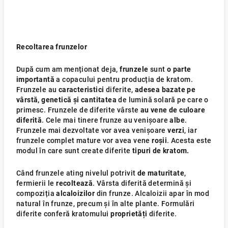
Recoltarea frunzelor
După cum am menționat deja,
frunzele
sunt
o parte
importantă
a copacului pentru producția de kratom.
Frunzele au
caracteristici
diferite,
adesea bazate pe
vârstă, genetică și cantitatea
de lumină solară pe care o
primesc. Frunzele de diferite vârste
au vene de culoare
diferită
. Cele mai tinere frunze au venișoare
albe
.
Frunzele mai dezvoltate vor avea venișoare
verzi
, iar
frunzele complet mature vor avea vene
roșii
. Acesta este
modul în care sunt create diferite
tipuri de kratom.
Când frunzele ating nivelul potrivit
de maturitate
,
fermierii le
recoltează
. Vârsta diferită determină și
compoziția
alcaloizilor
din frunze. Alcaloizii apar în mod
natural în frunze, precum și în alte plante. Formulări
diferite conferă kratomului
proprietăți
diferite.