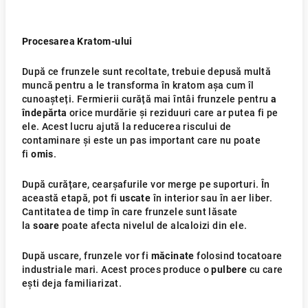
Procesarea Kratom-ului
După ce frunzele sunt recoltate, trebuie depusă multă
muncă pentru a le transforma în kratom așa cum îl
cunoașteți. Fermierii curăță mai întâi frunzele pentru
a
îndepărta
orice murdărie și reziduuri care ar putea fi pe
ele. Acest lucru ajută la reducerea riscului de
contaminare și este un pas important care nu poate
fi
omis
.
După curățare, cearșafurile vor merge pe suporturi. În
această etapă, pot fi
uscate
în interior sau în aer liber.
Cantitatea de timp în care frunzele sunt lăsate
la
soare
poate afecta nivelul de alcaloizi din ele.
După uscare, frunzele vor fi
măcinate
folosind tocatoare
industriale mari. Acest proces produce o
pulbere
cu care
ești deja familiarizat.