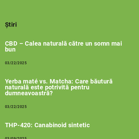
Știri
CBD – Calea naturală către un somn mai
bun
03/22/2025
Yerba maté vs. Matcha: Care băutură
naturală este potrivită pentru
dumneavoastră?
03/22/2025
THP-420: Canabinoid sintetic
03/09/2025