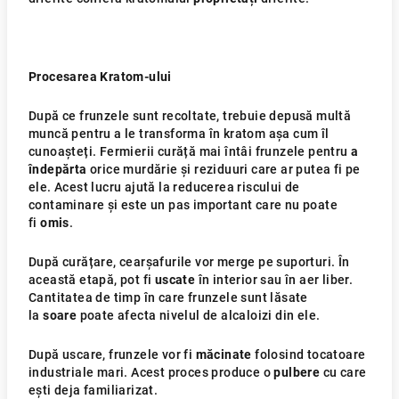
Procesarea Kratom-ului
După ce frunzele sunt recoltate, trebuie depusă multă
muncă pentru a le transforma în kratom așa cum îl
cunoașteți. Fermierii curăță mai întâi frunzele pentru
a
îndepărta
orice murdărie și reziduuri care ar putea fi pe
ele. Acest lucru ajută la reducerea riscului de
contaminare și este un pas important care nu poate
fi
omis
.
După curățare, cearșafurile vor merge pe suporturi. În
această etapă, pot fi
uscate
în interior sau în aer liber.
Cantitatea de timp în care frunzele sunt lăsate
la
soare
poate afecta nivelul de alcaloizi din ele.
După uscare, frunzele vor fi
măcinate
folosind tocatoare
industriale mari. Acest proces produce o
pulbere
cu care
ești deja familiarizat.