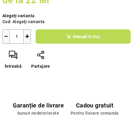
de la
22 lei
Evaluare
Alegeţi varianta
preţ:
Cod:
Alegeţi varianta
−
+
Adaugă în Coş
Întreabă
Partajare
Garanție de livrare
Cadou gratuit
bunuri nedeteriorate
Pentru fiecare comanda