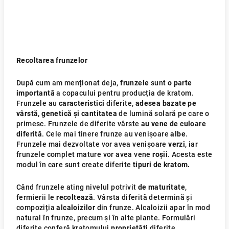
Recoltarea frunzelor
După cum am menționat deja,
frunzele
sunt
o parte
importantă
a copacului pentru producția de kratom.
Frunzele au
caracteristici
diferite,
adesea bazate pe
vârstă, genetică și cantitatea
de lumină solară pe care o
primesc. Frunzele de diferite vârste
au vene de culoare
diferită
. Cele mai tinere frunze au venișoare
albe
.
Frunzele mai dezvoltate vor avea venișoare
verzi
, iar
frunzele complet mature vor avea vene
roșii
. Acesta este
modul în care sunt create diferite
tipuri de kratom.
Când frunzele ating nivelul potrivit
de maturitate
,
fermierii le
recoltează
. Vârsta diferită determină și
compoziția
alcaloizilor
din frunze. Alcaloizii apar în mod
natural în frunze, precum și în alte plante. Formulări
diferite conferă kratomului
proprietăți
diferite.