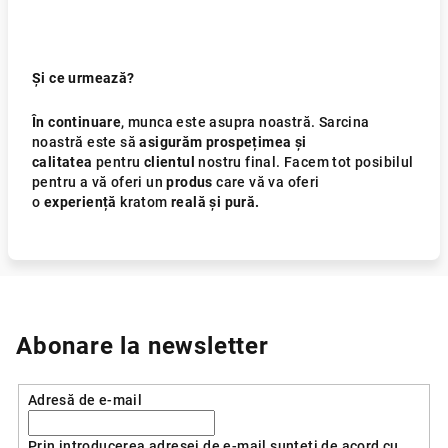
Și ce urmează?
În continuare
, munca este asupra noastră. Sarcina
noastră este să
asigurăm prospețimea și
calitatea
pentru
clientul
nostru final. Facem tot posibilul
pentru a vă oferi un
produs
care vă va oferi
o
experiență
kratom
reală și pură.
Abonare la newsletter
Adresă de e-mail
Prin introducerea adresei de e-mail sunteți de acord cu