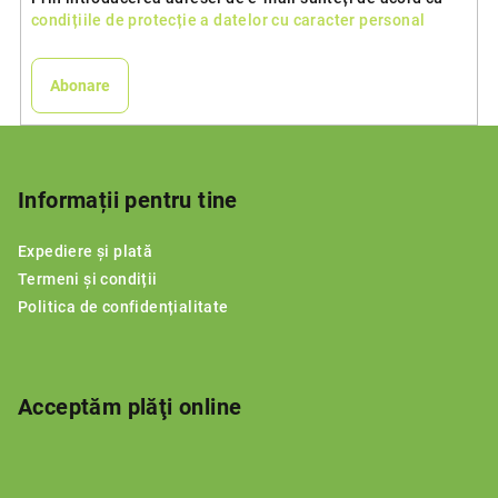
condițiile de protecție a datelor cu caracter personal
Abonare
S
u
b
Informații pentru tine
s
Expediere și plată
o
Termeni și condiții
l
Politica de confidențialitate
Acceptăm plăţi online