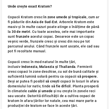
Unde crește exact Kratom?
Copacii Kratom cresc
în zone umede și tropicale,
cum ar
fi pădurile din
Asia de Sud-Est
. Arborele Kratom este
masiv și în multe cazuri poate atinge o înălțime de până
la
30
de metri
. Cu toate acestea, cele mai importante
sunt
frunzele
acestui copac. Deoarece este un copac
veșnic verde, frunzele cresc și cresc din nou pe tot
parcursul anului. Când frunzele sunt uscate, ele cad sau
pot fi recoltate manual.
Copacii cresc în mod natural în multe țări,
inclusiv
Indonezia, Malaezia și Thailanda
. Fermierii
cresc copaci în zone deschise, cu sol de bună calitate și
suficientă lumină solară pentru ca copacii
să prospere
.
Deși ar putea fi posibil
să crești
copaci în locuri în afara
domeniului lor nativ, tinde
să fie dificil
. Planta prosperă
în climatele
calde și umede
și nu crește în zonele reci
sau uscate. Datorită dificultății de a cultiva copaci de
kratom în afara țărilor lor natale, cea mai mare parte a
producției de kratom se face în aceste țări.