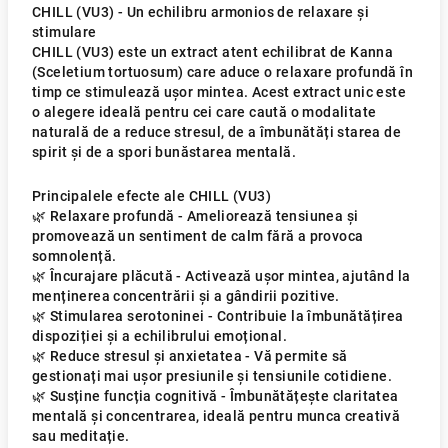
CHILL (VU3) - Un echilibru armonios de relaxare și
stimulare
CHILL (VU3) este un extract atent echilibrat de Kanna
(Sceletium tortuosum) care aduce o relaxare profundă în
timp ce stimulează ușor mintea. Acest extract unic este
o alegere ideală pentru cei care caută o modalitate
naturală de a reduce stresul, de a îmbunătăți starea de
spirit și de a spori bunăstarea mentală.
Principalele efecte ale CHILL (VU3)
🌿 Relaxare profundă - Ameliorează tensiunea și
promovează un sentiment de calm fără a provoca
somnolență.
🌿 Încurajare plăcută - Activează ușor mintea, ajutând la
menținerea concentrării și a gândirii pozitive.
🌿 Stimularea serotoninei - Contribuie la îmbunătățirea
dispoziției și a echilibrului emoțional.
🌿 Reduce stresul și anxietatea - Vă permite să
gestionați mai ușor presiunile și tensiunile cotidiene.
🌿 Susține funcția cognitivă - Îmbunătățește claritatea
mentală și concentrarea, ideală pentru munca creativă
sau meditație.