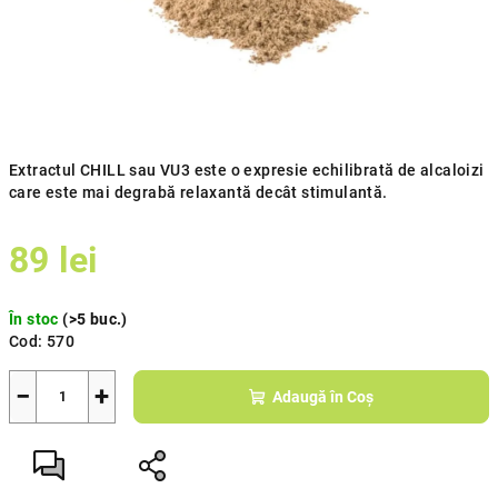
Extractul CHILL sau VU3 este o expresie echilibrată de alcaloizi
care este mai degrabă relaxantă decât stimulantă.
89 lei
Evaluare
În stoc
(>5 buc.)
preţ:
Cod:
570
−
+
Adaugă în Coş