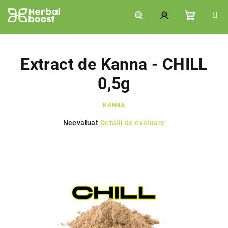
Treci
la
conținut
Coş
Căutare
Autentificare
de
Extract de Kanna - CHILL
0,5g
cumpără
KANNA
Evaluarea
Neevaluat
Detalii de evaluare
medie
a
produsului
este
0,0
din
5
stele.