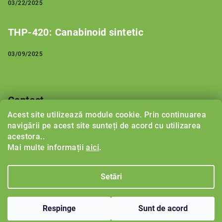
03/22/2025
THP-420: Canabinoid sintetic
03/09/2025
Contact
Acest site utilizează module cookie. Prin continuarea
support
@
herbalboost.ro
navigării pe acest site sunteți de acord cu utilizarea
acestora..
Mai multe informații
aici
.
Setări
Drepturi de autor 2026
Herbalboost.ro
. Toate drepturile
rezervate.
Respinge
Sunt de acord
Creat de Shoptet