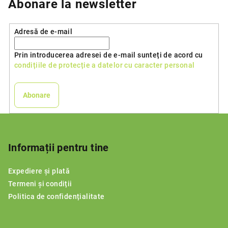
Abonare la newsletter
Adresă de e-mail
Prin introducerea adresei de e-mail sunteți de acord cu
condițiile de protecție a datelor cu caracter personal
Abonare
S
u
b
Informații pentru tine
s
Expediere și plată
o
Termeni și condiții
l
Politica de confidențialitate