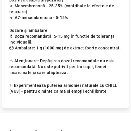
pozitive asupra dispoziției)
🔹 Mesembrenonă - 25-35% (contribuie la efectele de
relaxare)
🔹 ∆7-mesembrenonă - 5-15%
Dozare și ambalare
💊 Doza recomandată: 5-15 mg în funcție de toleranța
individuală.
📦 Ambalare: 1 g (1000 mg) de extract foarte concentrat.
⚠ Atenționare: Depășirea dozei recomandate nu este
recomandată. Nu este potrivit pentru copii, femei
însărcinate și care alăptează.
✨ Experimentează puterea armoniei naturale cu CHILL
(VU3) - pentru o minte calmă și emoții echilibrate.