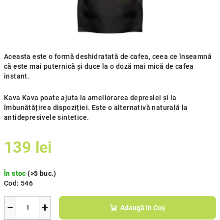
Aceasta este o formă deshidratată de cafea, ceea ce înseamnă
că este mai puternică și duce la o doză mai mică de cafea
instant.
Kava Kava poate ajuta la ameliorarea depresiei și la
îmbunătățirea dispoziției. Este o alternativă naturală la
antidepresivele sintetice.
139 lei
Evaluare
În stoc
(>5 buc.)
preţ:
Cod:
546
−
+
Adaugă în Coş