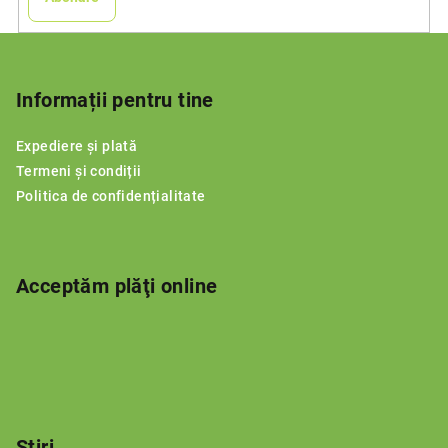
S
u
b
Informații pentru tine
s
Expediere și plată
o
Termeni și condiții
l
Politica de confidențialitate
Acceptăm plăţi online
Știri