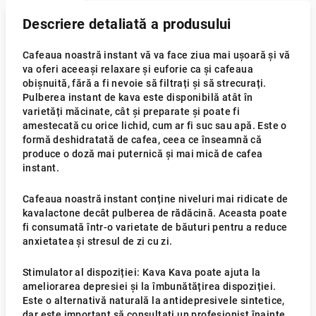
Descriere detaliată a produsului
Cafeaua noastră instant vă va face ziua mai ușoară și vă
va oferi aceeași relaxare și euforie ca și cafeaua
obișnuită, fără a fi nevoie să filtrați și să strecurați.
Pulberea instant de kava este disponibilă atât în
varietăți măcinate, cât și preparate și poate fi
amestecată cu orice lichid, cum ar fi suc sau apă. Este o
formă deshidratată de cafea, ceea ce înseamnă că
produce o doză mai puternică și mai mică de cafea
instant.
Cafeaua noastră instant conține niveluri mai ridicate de
kavalactone decât pulberea de rădăcină. Aceasta poate
fi consumată într-o varietate de băuturi pentru a reduce
anxietatea și stresul de zi cu zi.
Stimulator al dispoziției: Kava Kava poate ajuta la
ameliorarea depresiei și la îmbunătățirea dispoziției.
Este o alternativă naturală la antidepresivele sintetice,
dar este important să consultați un profesionist înainte