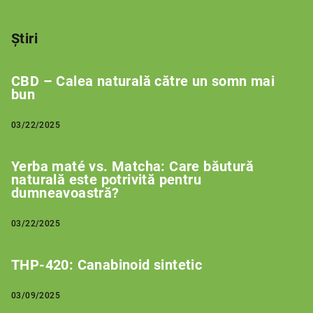
Știri
CBD – Calea naturală către un somn mai
bun
03/22/2025
Yerba maté vs. Matcha: Care băutură
naturală este potrivită pentru
dumneavoastră?
03/22/2025
THP-420: Canabinoid sintetic
03/09/2025