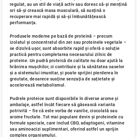
regulat, au un stil de viață activ sau doresc să-și mențină
ori să-și crească masa musculară, să susțină o
recuperare mai rapidă și să-și îmbunătățească
performanța.
Produsele moderne pe bază de proteină – precum
izolatul și concentratul din zer sau proteinele vegetale –
se dizolvă ușor, sunt absorbite rapid și oferă o soluție
practică pentru completarea necesarului zilnic de
proteine. Un pudră proteică de calitate nu doar ajută la
hrănirea mușchilor, ci contribuie și la sănătatea oaselor
și a sistemului imunitar, și poate sprijini pierderea în
greutate, deoarece susține senzația de sațietate și
accelerează metabolismul.
Pudrele proteice sunt disponibile în diverse arome și
ambalaje, astfel încât fiecare să găsească varianta
potrivită – fie că este vorba de vanilie, ciocolată sau
arome fructate. Tot mai populare devin și proteinele cu
formule speciale, care includ CBD, adaptogeni, vitamine
sau aminoacizi suplimentari, oferind astfel un sprijin
complex organismului.