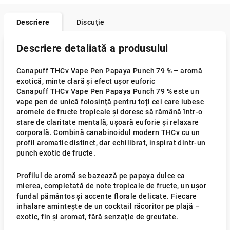
Descriere
Discuţie
Descriere detaliată a produsului
Canapuff THCv Vape Pen Papaya Punch 79 % – aromă
exotică, minte clară și efect ușor euforic
Canapuff THCv Vape Pen Papaya Punch 79 % este un
vape pen de unică folosință pentru toți cei care iubesc
aromele de fructe tropicale și doresc să rămână într-o
stare de claritate mentală, ușoară euforie și relaxare
corporală. Combină canabinoidul modern THCv cu un
profil aromatic distinct, dar echilibrat, inspirat dintr-un
punch exotic de fructe.
Profilul de aromă se bazează pe papaya dulce ca
mierea, completată de note tropicale de fructe, un ușor
fundal pământos și accente florale delicate. Fiecare
inhalare amintește de un cocktail răcoritor pe plajă –
exotic, fin și aromat, fără senzație de greutate.