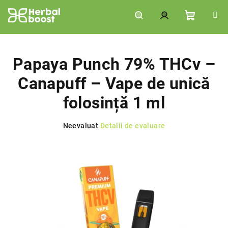
Treci
la
conținut
Coş
Căutare
Autentificare
de
Papaya Punch 79% THCv –
Canapuff – Vape de unică
cumpără
folosință 1 ml
Evaluarea
Neevaluat
Detalii de evaluare
medie
a
produsului
este
0,0
din
5
stele.