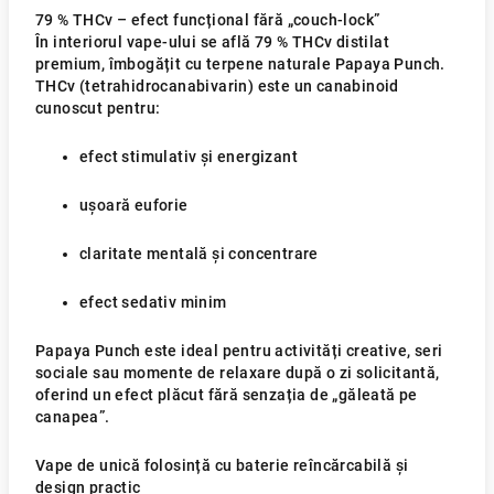
79 % THCv – efect funcțional fără „couch-lock”
În interiorul vape-ului se află 79 % THCv distilat
premium, îmbogățit cu terpene naturale Papaya Punch.
THCv (tetrahidrocanabivarin) este un canabinoid
cunoscut pentru:
efect stimulativ și energizant
ușoară euforie
claritate mentală și concentrare
efect sedativ minim
Papaya Punch este ideal pentru activități creative, seri
sociale sau momente de relaxare după o zi solicitantă,
oferind un efect plăcut fără senzația de „găleată pe
canapea”.
Vape de unică folosință cu baterie reîncărcabilă și
design practic