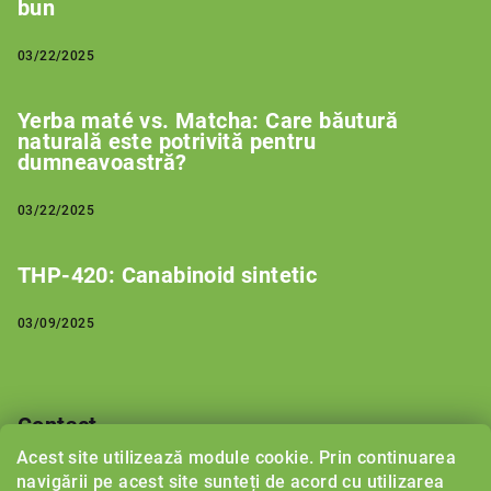
bun
03/22/2025
Yerba maté vs. Matcha: Care băutură
naturală este potrivită pentru
dumneavoastră?
03/22/2025
THP-420: Canabinoid sintetic
03/09/2025
Contact
Acest site utilizează module cookie. Prin continuarea
support
@
herbalboost.ro
navigării pe acest site sunteți de acord cu utilizarea