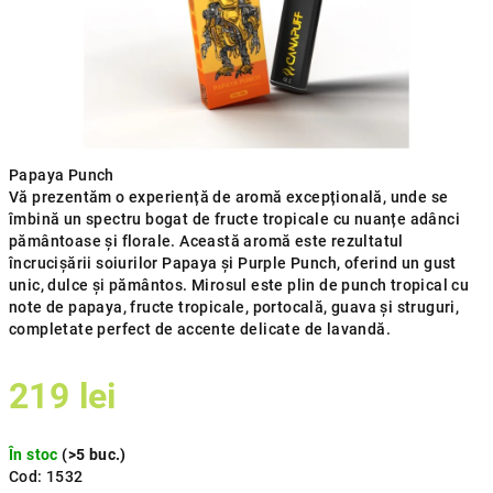
Papaya Punch
Vă prezentăm o experiență de aromă excepțională, unde se
îmbină un spectru bogat de fructe tropicale cu nuanțe adânci
pământoase și florale. Această aromă este rezultatul
încrucișării soiurilor Papaya și Purple Punch, oferind un gust
unic, dulce și pământos. Mirosul este plin de punch tropical cu
note de papaya, fructe tropicale, portocală, guava și struguri,
completate perfect de accente delicate de lavandă.
219 lei
Evaluare
În stoc
(>5 buc.)
preţ:
Cod:
1532