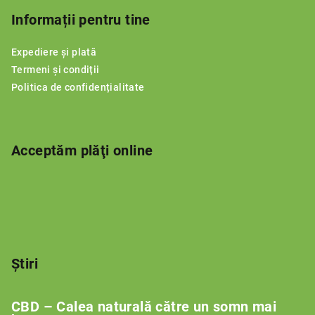
u
b
Informații pentru tine
s
Expediere și plată
o
Termeni și condiții
l
Politica de confidențialitate
Acceptăm plăţi online
Știri
CBD – Calea naturală către un somn mai