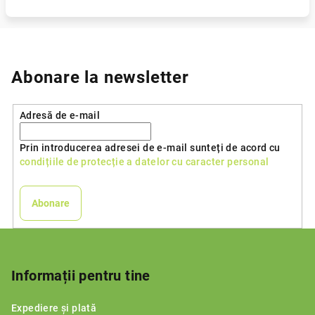
Abonare la newsletter
Adresă de e-mail
Prin introducerea adresei de e-mail sunteți de acord cu
condițiile de protecție a datelor cu caracter personal
Abonare
S
u
b
Informații pentru tine
s
Expediere și plată