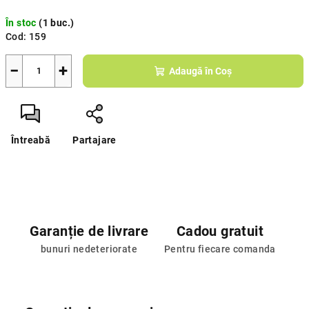
Evaluare
În stoc
(1 buc.)
preţ:
Cod:
159
−
+
Adaugă în Coş
Întreabă
Partajare
Garanție de livrare
Cadou gratuit
bunuri nedeteriorate
Pentru fiecare comanda