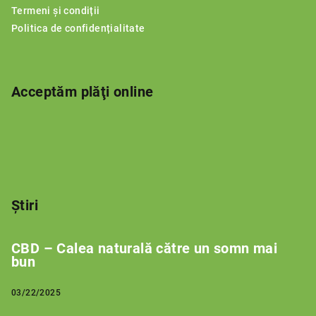
o
Termeni și condiții
l
Politica de confidențialitate
Acceptăm plăţi online
Știri
CBD – Calea naturală către un somn mai
bun
03/22/2025