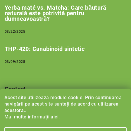
Yerba maté vs. Matcha: Care băutură
naturală este potrivită pentru
dumneavoastră?
03/22/2025
THP-420: Canabinoid sintetic
03/09/2025
Contact
Acest site utilizează module cookie. Prin continuarea
support
@
herbalboost.ro
navigării pe acest site sunteți de acord cu utilizarea
acestora..
Mai multe informații
aici
.