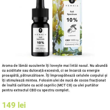
0,0
din
5
stele.
Aroma de lămâi suculente îți lovește mai întâi nasul. Nu abundă
cu aciditate sau dulceață excesivă, ci se încarcă cu energie
proaspătă, pătrunzătoare. Îți împrospătează celulele corpului și
îți stimulează mintea. Folosim ulei de nucă de cocos fracționat
de înaltă calitate cu acid caprilic (MCT C8) ca ulei purtător
pentru extractul CBD cu spectru complet.
149 lei