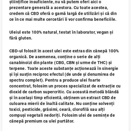
științifice insuficiente, nu vă putem oferi aici o
prezentare generală a acestora. Cu toate acestea,
credem că CBD oferă o gamă largă de utilizări și că din
ce în ce mai multe cercetări îi vor confirma beneficiile.
Uleiul este 100% natural, testat în laborator, vegan și
fără gluten.
CBD-ul folosit în acest ulei este extras din cânepă 100%
organică. De asemenea, conține o serie de alți
canabinoizi din plante (CBG, CBN și urme de THC) și
terpene. Toate aceste substanțe acționează în sinergie
și își susțin reciproc efectul (de unde și denumirea de
spectru complet). Pentru a produce ulei foarte
concentrat, folosim un proces specializat de extracție cu
dioxid de carbon supercritic. Cu această metodă blândă
și în același timp eficientă, obținem un extract CBD de
culoarea mierii de înaltă calitate. Nu conține solvenți
toxici, pesticide, grăsimi, ceară, clorofilă sau alți
compuși vegetali nedoriți. Folosim ulei de semințe de
cânepă premium ca ulei purtător.