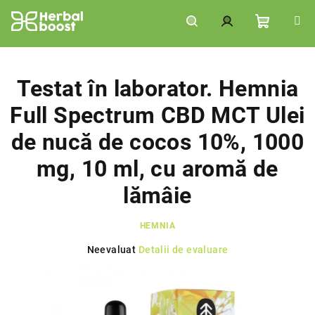
Treci
la
conținut
Coş
Căutare
Autentificare
de
Testat în laborator. Hemnia
Full Spectrum CBD MCT Ulei
cumpără
de nucă de cocos 10%, 1000
mg, 10 ml, cu aromă de
lămâie
HEMNIA
Evaluarea
Neevaluat
Detalii de evaluare
medie
a
produsului
este