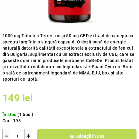
1000 mg Tribulus Terrestris și 50 mg CBD extract de cânepă cu
spectru larg într-o singură capsulă. O doză bună de energie
naturală datorită calității excepționale a extractului de fenicul
din Bulgaria, suplimentat cu un extract exclusiv de CBD, care se
găsește doar rar în produsele europene CéBéDé. Produs testat
și dezvoltat în colaborare cu legendara JetSaam Gym din Brno -
o sală de antrenament legendară de MMA, BJJ, box și alte
sporturi de luptă.
149 lei
Evaluare
În stoc
(1 buc.)
preţ:
Cod:
198
−
+
Adaugă în Coş