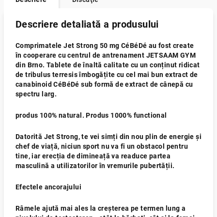
Descriere detaliată a produsului
Comprimatele Jet Strong 50 mg CéBéDé au fost create
în cooperare cu centrul de antrenament JETSAAM GYM
din Brno. Tablete de înaltă calitate cu un conținut ridicat
de tribulus terresis îmbogățite cu cel mai bun extract de
canabinoid CéBéDé sub formă de extract de cânepă cu
spectru larg.
produs 100% natural. Produs 1000% functional
Datorită Jet Strong, te vei simți din nou plin de energie și
chef de viață, niciun sport nu va fi un obstacol pentru
tine, iar erecția de dimineață va readuce partea
masculină a utilizatorilor în vremurile pubertății.
Efectele ancorajului
Râmele ajută mai ales la creșterea pe termen lung a