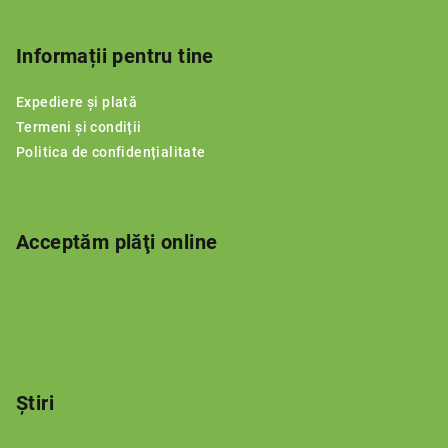
S
u
b
Informații pentru tine
s
Expediere și plată
o
Termeni și condiții
l
Politica de confidențialitate
Acceptăm plăţi online
Știri