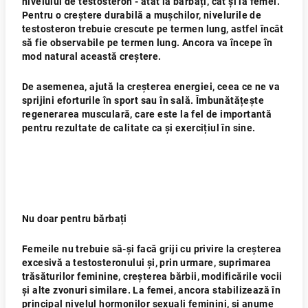
nivelului de testosteron - atât la bărbați, cât și la femei.
Pentru o creștere durabilă a mușchilor, nivelurile de
testosteron trebuie crescute pe termen lung, astfel încât
să fie observabile pe termen lung. Ancora va începe în
mod natural această creștere.
De asemenea, ajută la creșterea energiei, ceea ce ne va
sprijini eforturile în sport sau în sală. Îmbunătățește
regenerarea musculară, care este la fel de importantă
pentru rezultate de calitate ca și exercițiul în sine.
Nu doar pentru bărbați
Femeile nu trebuie să-și facă griji cu privire la creșterea
excesivă a testosteronului și, prin urmare, suprimarea
trăsăturilor feminine, creșterea bărbii, modificările vocii
și alte zvonuri similare. La femei, ancora stabilizează în
principal nivelul hormonilor sexuali feminini, și anume