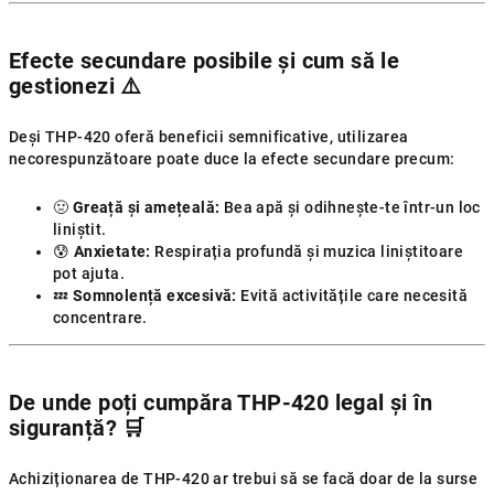
Efecte secundare posibile și cum să le
gestionezi
⚠️
Deși THP-420 oferă beneficii semnificative, utilizarea
necorespunzătoare poate duce la efecte secundare precum:
🤢
Greață și amețeală:
Bea apă și odihnește-te într-un loc
liniștit.
😰
Anxietate:
Respirația profundă și muzica liniștitoare
pot ajuta.
💤
Somnolență excesivă:
Evită activitățile care necesită
concentrare.
De unde poți cumpăra THP-420 legal și în
siguranță?
🛒
Achiziționarea de THP-420 ar trebui să se facă doar de la surse