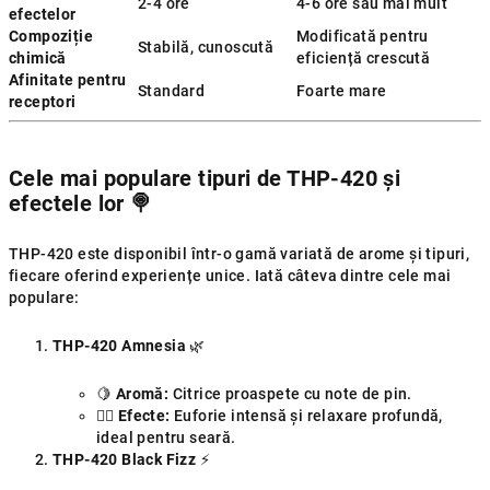
2-4 ore
4-6 ore sau mai mult
efectelor
Compoziție
Modificată pentru
Stabilă, cunoscută
chimică
eficiență crescută
Afinitate pentru
Standard
Foarte mare
receptori
Cele mai populare tipuri de THP-420 și
efectele lor
🍭
THP-420 este disponibil într-o gamă variată de arome și tipuri,
fiecare oferind experiențe unice. Iată câteva dintre cele mai
populare:
THP-420 Amnesia
🌿
🍋
Aromă:
Citrice proaspete cu note de pin.
🧘‍♂️
Efecte:
Euforie intensă și relaxare profundă,
ideal pentru seară.
THP-420 Black Fizz
⚡