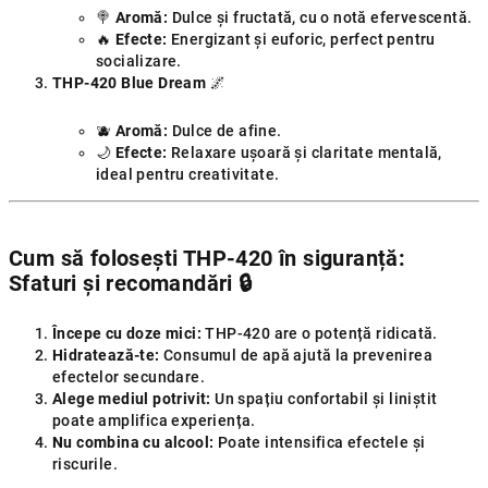
🍭
Aromă:
Dulce și fructată, cu o notă efervescentă.
🔥
Efecte:
Energizant și euforic, perfect pentru
socializare.
THP-420 Blue Dream
🌌
🫐
Aromă:
Dulce de afine.
🌙
Efecte:
Relaxare ușoară și claritate mentală,
ideal pentru creativitate.
Cum să folosești THP-420 în siguranță:
Sfaturi și recomandări
🔒
Începe cu doze mici:
THP-420 are o potență ridicată.
Hidratează-te:
Consumul de apă ajută la prevenirea
efectelor secundare.
Alege mediul potrivit:
Un spațiu confortabil și liniștit
poate amplifica experiența.
Nu combina cu alcool:
Poate intensifica efectele și
riscurile.