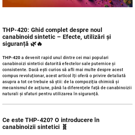
THP-420: Ghid complet despre noul
canabinoid sintetic – Efecte, utilizări și
siguranță
🌿🔥
THP-420
a devenit rapid unul dintre cei mai populari
canabinoizi sintetici datorită efectelor sale puternice și
consistente. Dacă ești curios să afli mai multe despre acest
compus revoluționar, acest articol îți oferă o privire detaliată
asupra a tot ce trebuie să știi: de la compoziția chimică și
mecanismul de acțiune, până la diferențele față de canabinoizii
naturali și sfaturi pentru utilizarea în siguranță.
Ce este THP-420? O introducere în
canabinoizii sintetici
🧬