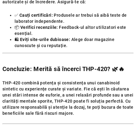
autorizate și de încredere. Asigură-te că:
✅
Cauți certificări:
Produsele ar trebui să aibă teste de
laborator independente.
📦
Verifici recenziile:
Feedback-ul altor utilizatori este
esențial.
🛍️
Eviți site-urile dubioase:
Alege doar magazine
cunoscute și cu reputație.
Concluzie: Merită să încerci THP-420?
🌿🔥
THP-420 combină potența și consistența unui canabinoid
sintetic cu experiențe curate și variate. Fie că ești în căutarea
unei stări intense de euforie, a unei relaxări profunde sau a unei
clarități mentale sporite, THP-420 poate fi soluția perfectă. Cu
utilizare responsabilă și atenție la dozaj, te poți bucura de toate
beneficiile sale fără riscuri majore.