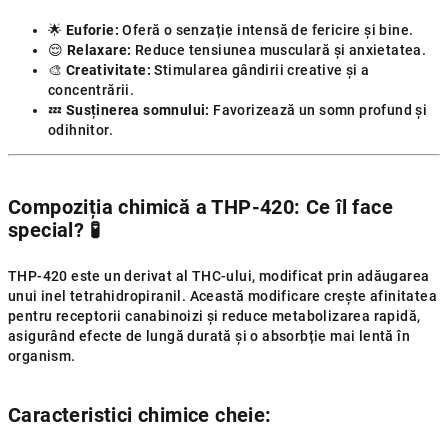
🌟
Euforie:
Oferă o senzație intensă de fericire și bine.
😌
Relaxare:
Reduce tensiunea musculară și anxietatea.
🎨
Creativitate:
Stimularea gândirii creative și a
concentrării.
💤
Susținerea somnului:
Favorizează un somn profund și
odihnitor.
Compoziția chimică a THP-420: Ce îl face
special?
🧪
THP-420 este un derivat al THC-ului, modificat prin adăugarea
unui inel tetrahidropiranil. Această modificare crește afinitatea
pentru receptorii canabinoizi și reduce metabolizarea rapidă,
asigurând efecte de lungă durată și o absorbție mai lentă în
organism.
Caracteristici chimice cheie: