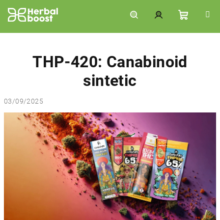
Treci
la
conținut
Coş
Căutare
Autentificare
de
THP-420: Canabinoid
sintetic
cumpără
03/09/2025