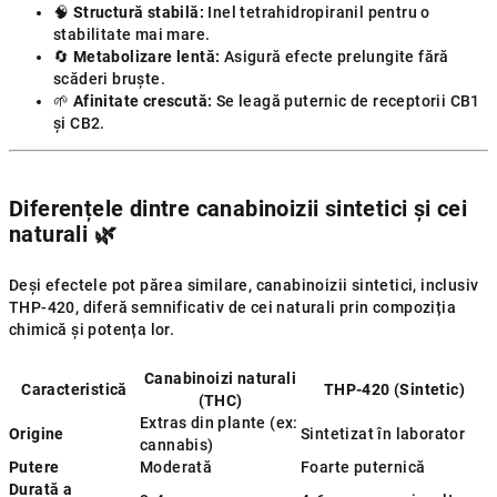
🧠
Structură stabilă:
Inel tetrahidropiranil pentru o
stabilitate mai mare.
🔄
Metabolizare lentă:
Asigură efecte prelungite fără
scăderi bruște.
🌱
Afinitate crescută:
Se leagă puternic de receptorii CB1
și CB2.
Diferențele dintre canabinoizii sintetici și cei
naturali
🌿
Deși efectele pot părea similare, canabinoizii sintetici, inclusiv
THP-420, diferă semnificativ de cei naturali prin compoziția
chimică și potența lor.
Canabinoizi naturali
Caracteristică
THP-420 (Sintetic)
(THC)
Extras din plante (ex:
Origine
Sintetizat în laborator
cannabis)
Putere
Moderată
Foarte puternică
Durată a