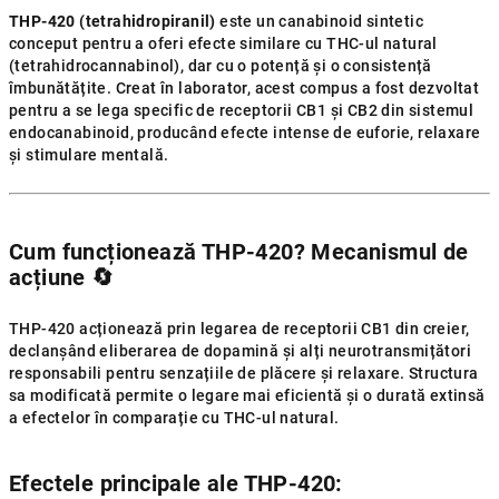
THP-420 (tetrahidropiranil)
este un canabinoid sintetic
conceput pentru a oferi efecte similare cu THC-ul natural
(tetrahidrocannabinol), dar cu o potență și o consistență
îmbunătățite. Creat în laborator, acest compus a fost dezvoltat
pentru a se lega specific de receptorii CB1 și CB2 din sistemul
endocanabinoid, producând efecte intense de euforie, relaxare
și stimulare mentală.
Cum funcționează THP-420? Mecanismul de
acțiune
🔄
THP-420 acționează prin legarea de receptorii CB1 din creier,
declanșând eliberarea de dopamină și alți neurotransmițători
responsabili pentru senzațiile de plăcere și relaxare. Structura
sa modificată permite o legare mai eficientă și o durată extinsă
a efectelor în comparație cu THC-ul natural.
Efectele principale ale THP-420: