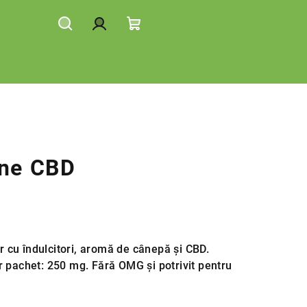
Căutare
Autentificare
Coş
de
cumpărături
ine CBD
cu îndulcitori, aromă de cânepă și CBD.
r pachet: 250 mg. Fără OMG și potrivit pentru