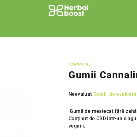
CANNALINE
Gumii Cannal
Evaluarea
Neevaluat
Detalii de evaluare
medie
a
Gumă de mestecat fără zahăr 
produsului
Conținut de CBD într-un singu
este
vegani.
0,0