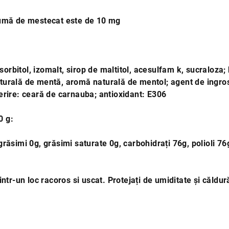
umă de mestecat este de 10 mg
: sorbitol, izomalt, sirop de maltitol, acesulfam k, sucraloz
urală de mentă, aromă naturală de mentol; agent de ingros
erire: ceară de carnauba; antioxidant: E306
0 g:
ăsimi 0g, grăsimi saturate 0g, carbohidrați 76g, polioli 76g,
ntr-un loc racoros si uscat. Protejați de umiditate și căldur