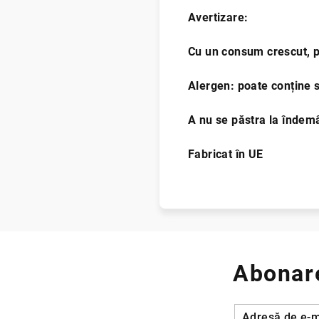
Avertizare:
Cu un consum crescut, p
Alergen: poate conține 
A nu se păstra la înd
Fabricat în
Abonare
Adresă de e-m