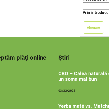
Prin introduce
Abonare
ptăm plăţi online
Știri
CBD – Calea naturală 
un somn mai bun
03/22/2025
Yerba maté vs. Match