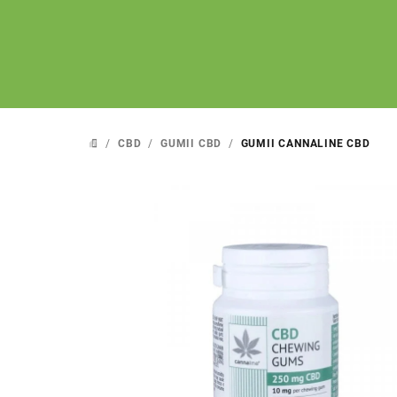
Treci
la
conținut
/
CBD
/
GUMII CBD
/
GUMII CANNALINE CBD
ACASĂ