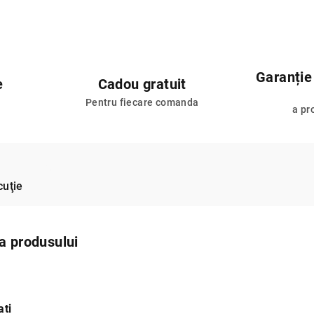
Garanție
e
Cadou gratuit
Pentru fiecare comanda
a pr
cuţie
 a produsului
ati