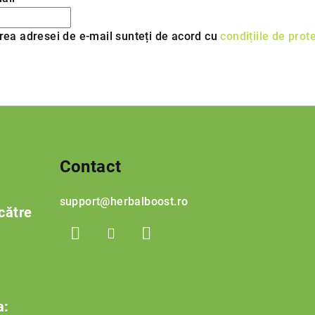
rea adresei de e-mail sunteți de acord cu
condițiile de prot
Contact
support
@
herbalboost.ro
către
a: