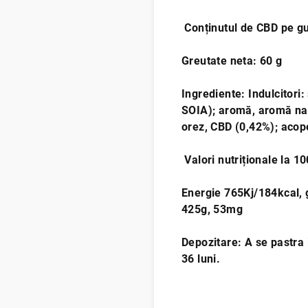
Conținutul de CBD pe g
Greutate neta: 60 g
Ingrediente: Indulcitori
SOIA); aromă, aromă nat
orez, CBD (0,42%); acop
Valori nutriționale la 10
Energie 765Kj/184kcal, gr
425g, 53mg
Depozitare: A se pastra i
36 luni.