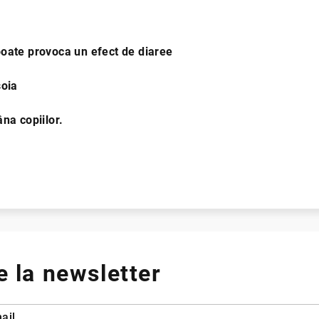
oate provoca un efect de diaree
soia
emâna copiilor.
 UE
 la newsletter
ail