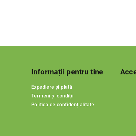
S
u
Informații pentru tine
Acce
b
s
Expediere și plată
o
Termeni și condiții
Politica de confidențialitate
l