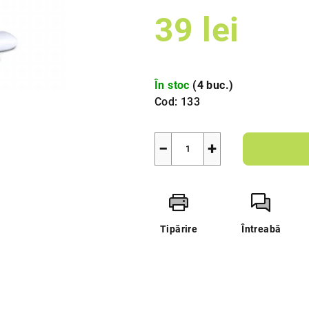
din
39 lei
5
stele.
Evaluare
preţ:
În stoc
(4 buc.)
Cod:
133
−
+
Tipărire
Întreabă